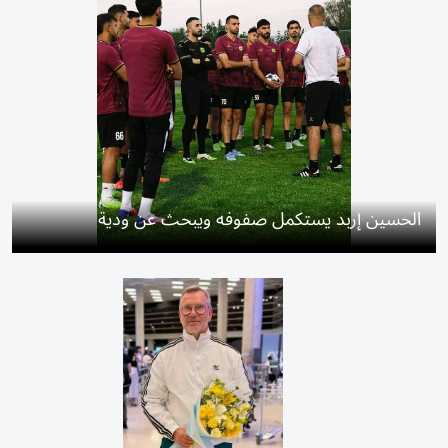
الحسين إربد يستكمل صفوفه ويبحث عن ودية