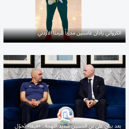
الكرواتي رادان غاسنين مدرباً للرمثا الأردني
بعد بيان علي بن الحسين شديد اللهجة.. «فيفا» يُحوّل