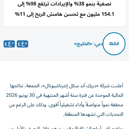
نصفية بنمو 38% والإيرادات ترتفع 98% إلى
154.1 مليون مع تحسن هامش الربح إلى 11%
دبي: «الخليج»
أعلنت شركة «دريك آند سكل إنترناشيونال»، الجمعة، نتائجها
المالية الموحدة عن فترة ستة أشهر المنتهية في 30 يونيو 2026
محققة نمواً متواصلاً وأداء تشغيلياً أقوى، وذلك على الرغم من
التحديات التي تشهدها المنطقة.
وبلغ صافي أرباح الشركة 9 ملايين درهم خلال النصف الأول من