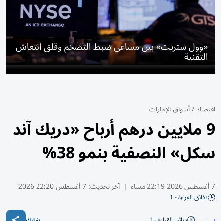
«وول ستريت» بين مساعي ضبط التضخم وقلق انتعاش
التقنية
اقتصاد
/
أسواق الإمارات
9 ملايين درهم أرباح «دريك آند
سكل» النصفية بنمو 38%
7 أغسطس 2026 22:19 مساء
|
آخر تحديث:
7 أغسطس 22:20 2026
دقائق القراءة - 1
دقائق القراءة - 1
شارك