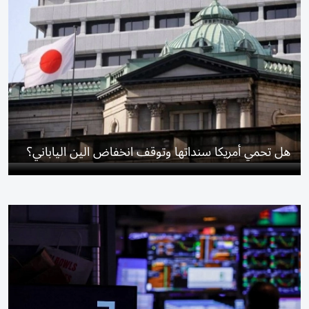
هل تحمي أمريكا سنداتها وتوقف انخفاض الين الياباني؟