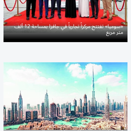
«سوميا» تفتتح مركزاً تجارياً في جافزا بمساحة 12 ألف
متر مربع