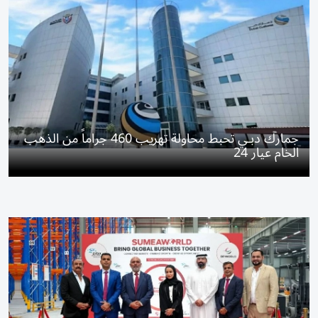
جمارك دبـي تحبط محاولة تهريب 460 جراماً من الذهب
الخام عيار 24