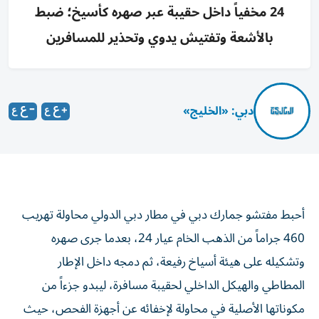
24 مخفياً داخل حقيبة عبر صهره كأسيخ؛ ضبط
بالأشعة وتفتيش يدوي وتحذير للمسافرين
دبي: «الخليج»
أحبط مفتشو جمارك دبي في مطار دبي الدولي محاولة تهريب
460 جراماً من الذهب الخام عيار 24، بعدما جرى صهره
وتشكيله على هيئة أسياخ رفيعة، ثم دمجه داخل الإطار
المطاطي والهيكل الداخلي لحقيبة مسافرة، ليبدو جزءاً من
مكوناتها الأصلية في محاولة لإخفائه عن أجهزة الفحص، حيث