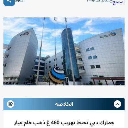
دقائق القراءة - 1
استمع
شارك
الخلاصه
جمارك دبي تحبط تهريب 460 غ ذهب خام عيار