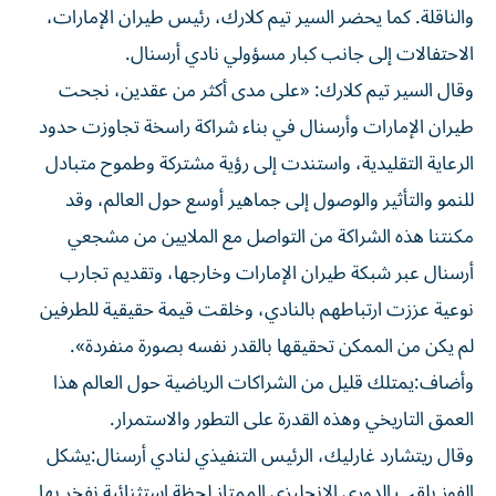
والناقلة. كما يحضر السير تيم كلارك، رئيس طيران الإمارات،
الاحتفالات إلى جانب كبار مسؤولي نادي أرسنال.
وقال السير تيم كلارك: «على مدى أكثر من عقدين، نجحت
طيران الإمارات وأرسنال في بناء شراكة راسخة تجاوزت حدود
الرعاية التقليدية، واستندت إلى رؤية مشتركة وطموح متبادل
للنمو والتأثير والوصول إلى جماهير أوسع حول العالم، وقد
مكنتنا هذه الشراكة من التواصل مع الملايين من مشجعي
أرسنال عبر شبكة طيران الإمارات وخارجها، وتقديم تجارب
نوعية عززت ارتباطهم بالنادي، وخلقت قيمة حقيقية للطرفين
لم يكن من الممكن تحقيقها بالقدر نفسه بصورة منفردة».
وأضاف:يمتلك قليل من الشراكات الرياضية حول العالم هذا
العمق التاريخي وهذه القدرة على التطور والاستمرار.
وقال ريتشارد غارليك، الرئيس التنفيذي لنادي أرسنال:يشكل
الفوز بلقب الدوري الإنجليزي الممتاز لحظة استثنائية نفخر بها