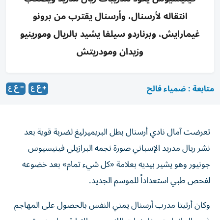
انتقاله لأرسنال، وأرسنال يقترب من برونو
غيمارايش، وبرناردو سيلفا يشيد بالريال ومورينيو
وزيدان ومودريتش
متابعة : ضمياء فالح
تعرضت آمال نادي أرسنال بطل البريميرليغ لضربة قوية بعد
نشر ريال مدريد الإسباني صورة نجمه البرازيلي فينيسيوس
جونيور وهو يشير بيديه بعلامة «كل شيء تمام» بعد خضوعه
لفحص طبي استعداداً للموسم الجديد.
وكان أرتيتا مدرب أرسنال يمني النفس بالحصول على المهاجم
في حال انهارت مفاوضات اللاعب مع الإدارة حول بنود تمديد