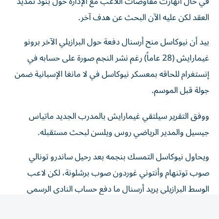
العقد لكن عليه الآن البحث عن هدف آخر.
بيد أن نيوكاسل منح أرسنال دفعة حول البرازيلي الآخر برونو
غيمارايش (28 عاماً) رغم نشر النجم صورة على حسابه في
إنستغرام للحاقه بمعسكر نيوكاسل في لا مانغا الإسبانية ضمن
جولة قبل الموسم.
ووفق التقرير سيلتقي غيمارايش بالمدرب الجديد ماتياس
جيسيل والمدير الرياضي روس ويلسن لبحث مستقبله.
ويحاول نيوكاسل التمسك بنجمه بعد رحيل ساندرو تونالي
صوب توتنهام وأنتوني غوردون صوب برشلونة، لكن لاعب
الوسط البرازيلي يريد أرسنال ما دفع حساب النادي الرسمي
لإزالة كل ما يشير للاعب في معقله سانت جيمس بارك وتم
استبدال بوستر النجم بالزي الجديد بصور نجوم آخرين.