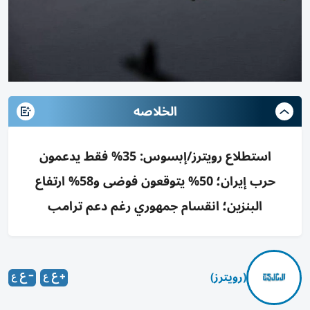
الخلاصه
استطلاع رويترز/إبسوس: 35% فقط يدعمون
حرب إيران؛ 50% يتوقعون فوضى و58% ارتفاع
البنزين؛ انقسام جمهوري رغم دعم ترامب
(رويترز)