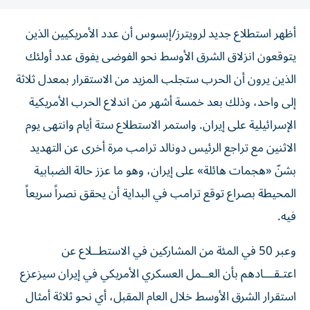
أظهر استطلاع جديد لرويترز/إبسوس أن عدد الأمريكيين الذين
يتوقعون انزلاق الشرق الأوسط نحو الفوضى يفوق عدد أولئك
الذين يرون أن الحرب ستجلب المزيد من الاستقرار بمعدل ثلاثة
إلى واحد، وذلك بعد خمسة ‌أشهر من اندلاع الحرب الأمريكية
الإسرائيلية على إيران. واستمر الاستطلاع ستة أيام وانتهى يوم
الاثنين مع تراجع الرئيس دونالد ترامب مرة أخرى عن التهديد
بشنّ «هجمات هائلة» على إيران، ​وهو ما عزز حالة الضبابية
المحيطة بصراع توقع ترامب في البداية أن يحقق نصراً سريعاً
فيه.
وعبر 50 في المئة من المشاركين في الاستطــلاع عن
اعتـقـــادهم بأن العــمل ‌العسكري الأمريكي في إيران سيزعزع
استقرار الشرق الأوسط ‌خلال العام المقبل، أي نحو ثلاثة أمثال