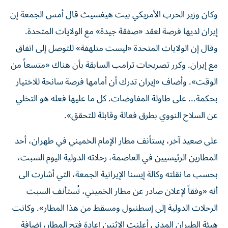
وكان وزير الحرب الأمريكي بيت هيغسيث قال أمس الجمعة إن
إيران لديها فرصة لعقد «صفقة جيدة» مع الولايات المتحدة.
وقال إن الولايات المتحدة «ليست متلهفة» للتوصل إلى اتفاق
مع إيران. وكرر تصريحات ترامب السابقة بأن هناك «متسعاً من
الوقت». وأضاف «إيران تدرك أن أمامها ​فرصة سانحة للاختيار
بحكمة... على طاولة المفاوضات. كل ما ‌عليها فعله هو التخلي
عن السلاح النووي بطرق فعالة وقابلة للتحقق».
على صعيد آخر، يستأنف مطار الإمام الخميني في طهران، أحد
المطارين الرئيسيين في العاصمة، رحلاته الدولية اليوم السبت،
بحسب ما نقلته وكالة إيسنا الإيرانية الجمعة، التي أشارت الى
أنه «وفقاً لإعلان صادر عن مطار الخميني، تُستأنف السبت
الرحلات الدولية إلى إسطنبول ومسقط من هذا المطار». وكانت
هيئة الطيران المدني أعلنت الاثنين إعادة فتح المطار، إضافة