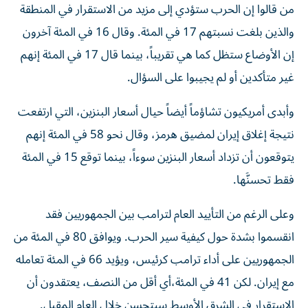
من قالوا إن الحرب ستؤدي إلى مزيد من الاستقرار في المنطقة
والذين بلغت نسبتهم 17 في المئة. وقال 16 في المئة آخرون
إن الأوضاع ستظل كما هي تقريباً، بينما قال 17 في المئة إنهم
غير متأكدين أو لم يجيبوا على السؤال.
وأبدى أمريكيون تشاؤماً أيضاً حيال أسعار البنزين، التي ارتفعت
نتيجة إغلاق إيران لمضيق هرمز، وقال نحو 58 في المئة إنهم
يتوقعون أن تزداد أسعار البنزين سوءاً، بينما توقع 15 في المئة
فقط تحسنَّها.
وعلى الرغم من التأييد العام لترامب بين الجمهوريين فقد
انقسموا بشدة حول كيفية سير الحرب. ويوافق 80 في المئة من
الجمهوريين على أداء ترامب كرئيس، ويؤيد 66 في المئة تعامله
مع إيران. لكن 41 في المئة،​أي أقل من النصف، يعتقدون أن
الاستقرار في الشرق الأوسط سيتحسن خلال العام المقبل.