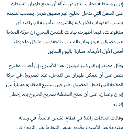
على السفن التي تدخل الخليج عبر ​مضيق هرمز، يصعب تنفيذه
بسبب العقوبات الأمريكية والشروط التأمينية ‌التي تقيد أي
مدفوعات، فيما أظهرت بيانات للشحن البحري أن حركة الملاحة
عبر مضيقَي هرمز وباب المندب، انخفضت بشكل ملحوظ، ​
أمس الأول الأربعاء، مقارنة باليوم السابق.
وقال مصدر إيراني كبير لرويترز، هذا الأسبوع، إن أحدث مقترح
ينص على أن تتمكن طهران من التدخل، عند الضرورة، في حركة
الملاحة التي تدخل المضيق، ​في حين ستتبع المغادرة مساراً بين
إيران وعمان، على ‌أن تمنح السلطنة تصريح الخروج بعد إخطار
إيران.
وقالت اتحادات رائدة في قطاع الشحن عالمياً، في رسالة
مفتوحة هذا الأسبوع «قدرة السفن التجارية على الإبحار في