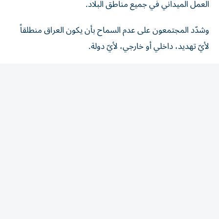
وشدّد المجتمعون على عدم السماح بأن يكون العراق منطلقاً
لأيّ تهديد، داخلي أو خارجي، لأيّ دولة.
وأكد مدير مكتب القائد العام للقوات المسلحة العراقبة أهمية
الجهد الاستخباري والتعامل مع المعلومة بسرعة كبيرة، فضلاً
عن توحيد الخطاب الإعلامي، ومكافحة الشائعات، والالتزام
بالتعليمات، وتعزيز كل ما من شأنه الحفاظ على الأمن
والاستقرار.
وقرر العراق رفع مستوى الجاهزية الأمنية والاستعداد القتالي
للقوات الأمنية والعسكرية بما يتضمن تنفيذ ممارسات تدريبية
وحركة للقطعات، في إطار استمرار ديمومة الجاهزية العالية
لجميع تشكيلات القوات الأمنية وتعزيز قدرتها على أداء
واجباتها، بما يسهم في ترسيخ الأمن والاستقرار وحماية