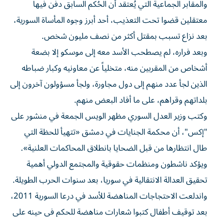
والمقابر الجماعية التي يُعتقد أن الحُكم السابق دفن فيها
معتقلين قضوا تحت التعذيب، أحد أبرز وجوه المأساة السورية،
بعد نزاع تسبب بمقتل أكثر من نصف مليون شخص.
وبعد فراره، لم يصطحب الأسد معه إلى موسكو إلا بضعة
أشخاص من المقربين منه، متخلياً عن معاونيه وكبار ضباطه
الذين لجأ عدد منهم إلى دول مجاورة، ولجأ مسؤولون آخرون إلى
بلداتهم وقراهم، على ما أفاد البعض منهم.
وكتب وزير العدل السوري مظهر الويس الجمعة في منشور على
"إكس"، أن محكمة الجنايات في دمشق «تتهيأ للحظة التي
طال انتظارها من قبل الضحايا بانطلاق المحاكمات العلنية».
ويؤكد ناشطون ومنظمات حقوقية والمجتمع الدولي أهمية
تحقيق العدالة الانتقالية في سوريا، بعد سنوات الحرب الطويلة.
واندلعت الاحتجاجات المناهضة للأسد في درعا السورية 2011،
بعد توقيف أطفال كتبوا شعارات مناهضة للحكم في حينه على