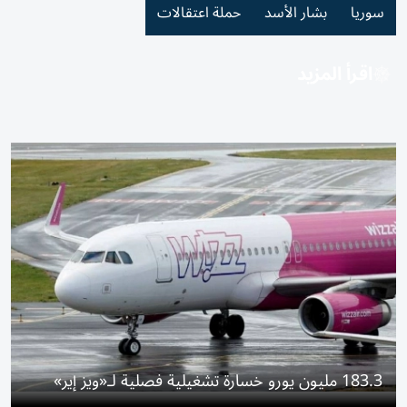
سوريا
بشار الأسد
حملة اعتقالات
اقرأ المزيد
183.3 مليون يورو خسارة تشغيلية فصلية لـ«ويز إير»