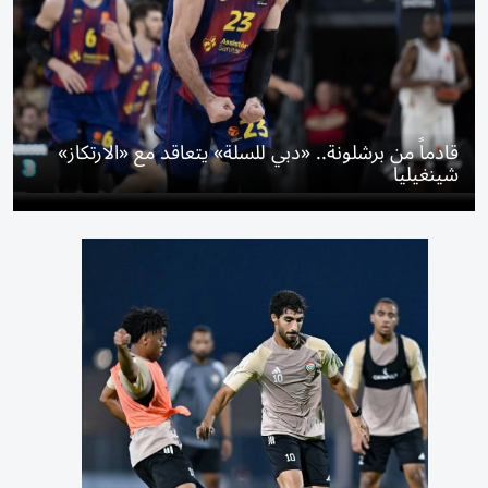
قادماً من برشلونة.. «دبي للسلة» يتعاقد مع «الارتكاز»
شينغيليا