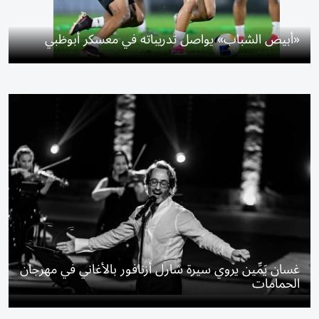
«أبيض الشباب» يواصل تدريباته في معسكر أبوظبي
غسان يَمِّين يروي سيرة شارل أزنافور بالأغاني في مهرجان
الحمامات