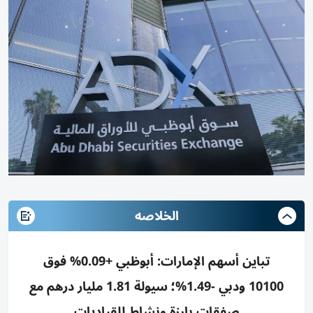
الخلاصه
تباين أسهم الإمارات: أبوظبي +0.09% فوق
10100 ودبي -1.49%؛ سيولة 1.81 مليار درهم مع
صفقات بارزة ونشاط للقياديات