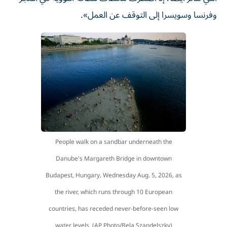
وفرنسا وسويسرا إلى التوقف عن العمل».
People walk on a sandbar underneath the
Danube's Margareth Bridge in downtown
Budapest, Hungary, Wednesday Aug. 5, 2026, as
the river, which runs through 10 European
countries, has receded never-before-seen low
water levels. (AP Photo/Bela Szandelszky)