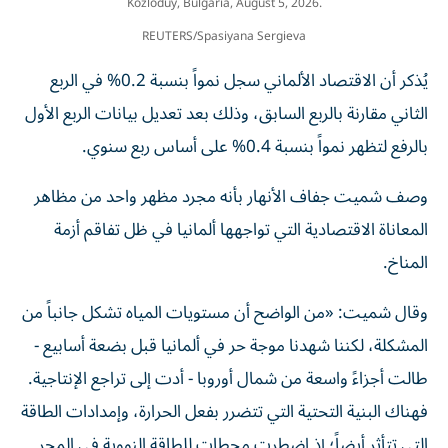
Kozloduy, Bulgaria, August 5, 2026.
REUTERS/Spasiyana Sergieva
يُذكر أن الاقتصاد الألماني سجل نمواً بنسبة 0.2% في الربع
الثاني مقارنة بالربع السابق، وذلك بعد تعديل بيانات الربع الأول
بالرفع لتظهر نمواً بنسبة 0.4% على أساس ربع سنوي.
وصف شميت جفاف الأنهار بأنه مجرد مظهر واحد من مظاهر
المعاناة الاقتصادية التي تواجهها ألمانيا في ظل تفاقم أزمة
المناخ.
وقال شميت: «من الواضح أن مستويات المياه تشكل جانباً من
المشكلة، لكننا شهدنا موجة حر في ألمانيا قبل بضعة أسابيع -
طالت أجزاءً واسعة من شمال أوروبا - أدت إلى تراجع الإنتاجية.
فهناك البنية التحتية التي تتضرر بفعل الحرارة، وإمدادات الطاقة
التي تتأثر أيضاً؛ إذ اضطرت محطات للطاقة النووية في المجر