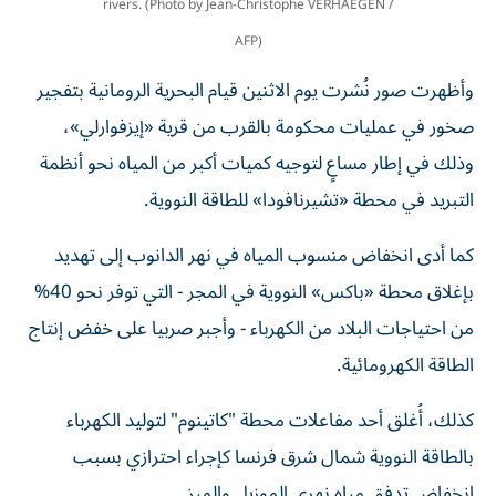
rivers. (Photo by Jean-Christophe VERHAEGEN /
AFP)
وأظهرت صور نُشرت يوم الاثنين قيام البحرية الرومانية بتفجير
صخور في عمليات محكومة بالقرب من قرية «إيزفوارلي»،
وذلك في إطار مساعٍ لتوجيه كميات أكبر من المياه نحو أنظمة
التبريد في محطة «تشيرنافودا» للطاقة النووية.
كما أدى انخفاض منسوب المياه في نهر الدانوب إلى تهديد
بإغلاق محطة «باكس» النووية في المجر - التي توفر نحو 40%
من احتياجات البلاد من الكهرباء - وأجبر صربيا على خفض إنتاج
الطاقة الكهرومائية.
كذلك، أُغلق أحد مفاعلات محطة "كاتينوم" لتوليد الكهرباء
بالطاقة النووية شمال شرق فرنسا كإجراء احترازي بسبب
انخفاض تدفق مياه نهري الموزيل والميز.