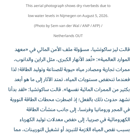
This aerial photograph shows dry riverbeds due to
low water levels in Nijmegen on August 5, 2026.
(Photo by Sem van der Wal / ANP / AFP) /
Netherlands OUT
قالت ليز ساكوتشيا، مسؤولة ملف الأمن المائي في «معهد
الموارد العالمية»: «تُعد الأنهار الكبرى، مثل الراين والدانوب،
ممرات تجارية ومصادر مياه حيوية للصناعة وتوليد الطاقة؛ لذا
فعندما تنخفض مستويات المياه، تمتد الآثار إلى ما هو أبعد
بكثير من الممرات المائية نفسها». قالت ساكوتشيا: «لقد بدأنا
نشهد حدوث ذلك بالفعل؛ إذ اضطرت محطات الطاقة النووية
في المجر ورومانيا وفرنسا، إلى جانب منشآت الطاقة
الكهرومائية في صربيا، إلى خفض معدلات توليد الكهرباء
بسبب نقص المياه اللازمة للتبريد أو تشغيل التوربينات، مما