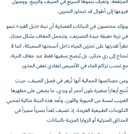
المرتفعة، وتُعرف بنموها السريع في الصيف والربيع، ووصول
فروعها إلى أطوال قد تتجاوز المترين.
ويؤكد مختصون في النباتات العصارية أن نبتة «ذيل القرد» تنمو
في تربة خفيفة جيدة التصريف، وتتحمل الجفاف بشكل ممتاز،
نظراً لقدرتها على تخزين المياه داخل أنسجتها السميكة، كما لا
تحتاج إلى ري متكرر، بل يُنصح بسقيها فقط عند جفاف التربة،
مع تجنب تراكم الماء في الأصيص لتفادي تعفن الجذور.
ومن خصائصها الجمالية أنها تُزهر في فصل الصيف، حيث
تُنتج أزهاراً صغيرة بلون أحمر أو وردي، ما يضفي على مظهرها
الغريب لمسة من الحيوية واللون، وتُعد هذه النبتة مثالية لمحبي
التكوينات الطبيعية الفريدة، إذ تضيف بُعداً بصرياً مميزاً في
الحدائق المنزلية أو الزوايا المزينة بالنباتات.