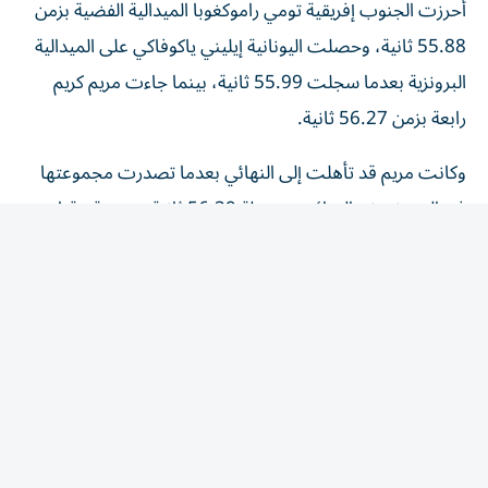
55.88 ثانية، وحصلت اليونانية إيليني ياكوفاكي على الميدالية
البرونزية بعدما سجلت 55.99 ثانية، بينما جاءت مريم كريم
رابعة بزمن 56.27 ثانية.
وكانت مريم قد تأهلت إلى النهائي بعدما تصدرت مجموعتها
في الدور نصف النهائي، مسجلة 56.39 ثانية، وهو رقم قياسي
وطني إماراتي جديد، كما دخلت النهائي بأسرع زمن بين
المتأهلات، قبل أن تنجح في تحسين زمنها مجدداً في النهائي
إلى 56.27 ثانية، مسجلة رقماً قياسياً وطنياً إماراتياً جديداً للمرة
الثانية خلال البطولة.
صورة مشرّفة
من جانبه، أكد الدكتور خالد النابلسي، رئيس اللجنة الإعلامية في