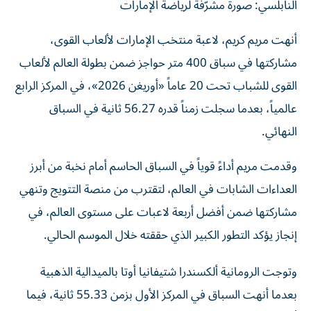
أنهت مريم كريم، لاعبة منتخب الإمارات لألعاب القوى،
مشاركتها في سباق 400 متر حواجز ضمن بطولة العالم لألعاب
القوى للشباب تحت 20 عاماً «أوريغن 2026»، في المركز الرابع
عالمياً، بعدما سجلت زمناً قدره 56.27 ثانية في السباق
النهائي.
وقدمت مريم أداءً قوياً في السباق الحاسم أمام نخبة من أبرز
العداءات الشابات في العالم، لتقترب من منصة التتويج وتنهي
مشاركتها ضمن أفضل أربعة لاعبات على مستوى العالم، في
إنجاز يؤكد التطور الكبير الذي حققته خلال الموسم الحالي.
وتوجت الرومانية ألكسندرا شتيفانيا أوتا بالميدالية الذهبية
بعدما أنهت السباق في المركز الأول بزمن 55.33 ثانية، فيما
أحرزت الجنوب إفريقية تومي راموكغوبا الميدالية الفضية بزمن