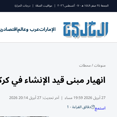
الجمعة ٢٤ صفر ١٤٤٨ ه - ٠٧ أغسطس ٢٠٢٦
|
مواقيت الصلاة
|
درجات الحرارة
الإمارات
عرب وعالم
اقتصاد
ري
منوعات
/
محطات
انهيار مبنى قيد الإنشاء في كر
27 أبريل 2026 19:59 مساء
|
آخر تحديث:
27 أبريل 20:14 2026
دقائق القراءة - 1
استمع