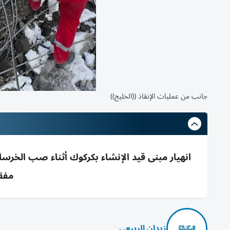
جانب من عمليات الإنقاذ ((الخليج))
مفق
زيدان الربيعي