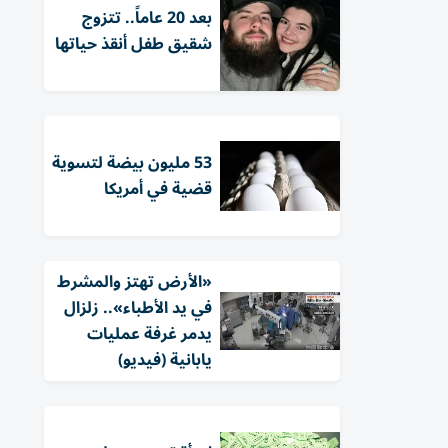
بعد 20 عاماً.. تتزوج
شقيق طفل أنقذ حياتها
53 مليون بيضة لتسوية
قضية في أمريكا
«الأرض تهتز والمشرط
في يد الأطباء».. زلزال
يدمر غرفة عمليات
يابانية (فيديو)