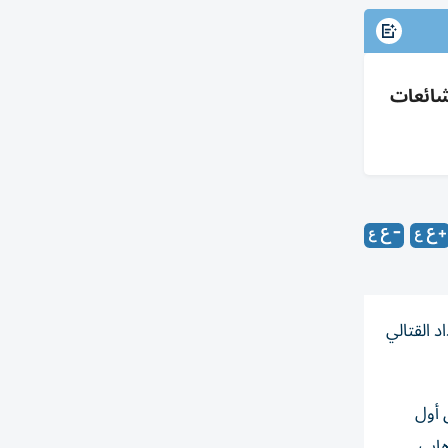
لشائعات
د القتالي
 أول
هاب،