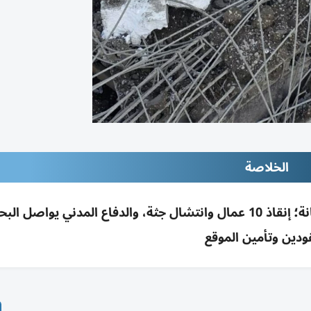
الخلاصة
انهيار مبنى قيد الإنشاء بكركوك أثناء صب الخرسانة؛ إنقاذ 10 عمال وانتشال جثة، والدفاع المدني ي
ودين وتأمين الموقع