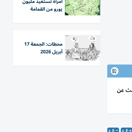
امرأة تستعيد مليون
يورو من القمامة
محطات: الجمعة 17
أبريل 2026
واصل البحث عن