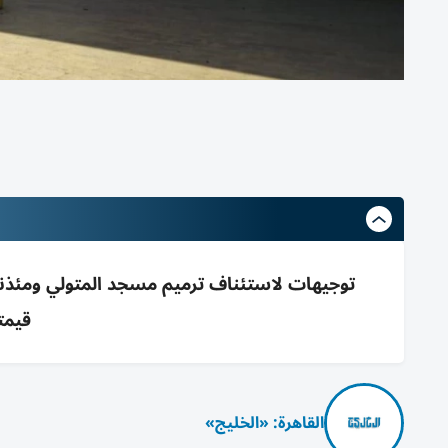
توجيهات لاستئناف ترميم مسجد المتولي ومئذنة ج
قيمته
القاهرة: «الخليج»