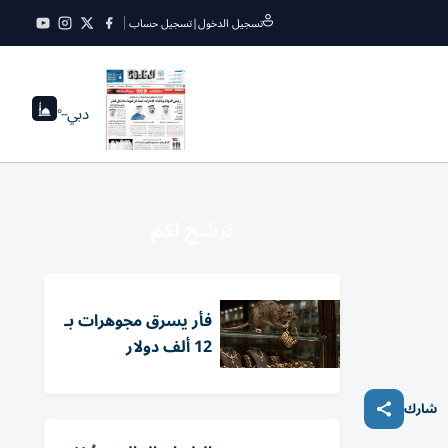
تسجيل الدخول
|
تسجيل حساب
دبي
--°
نرشح لكم
فأر يسرق مجوهرات بـ
12 ألف دولار
شارك