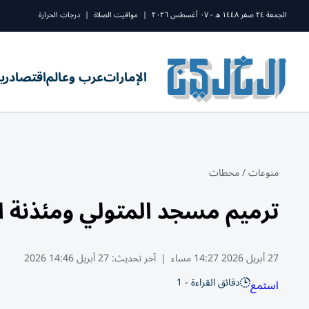
الجمعة ٢٤ صفر ١٤٤٨ ه - ٠٧ أغسطس ٢٠٢٦
|
مواقيت الصلاة
|
درجات الحرارة
الإمارات
عرب وعالم
اقتصاد
ري
منوعات
/
محطات
ترميم مسجد المتولي ومئذنة الت
27 أبريل 2026 14:27 مساء
|
آخر تحديث:
27 أبريل 14:46 2026
دقائق القراءة - 1
استمع