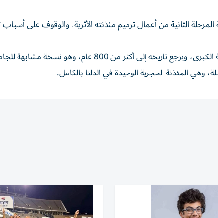
المرحلة الثانية من أعمال ترميم مئذنته الأثرية، والوقوف على أسباب ت
ويعد جامع المتولي من أبرز المعالم الدينية والأثرية في المحلة الكبرى، ويرجع تاريخه إلى أكثر من 800 عام، 
لة، وهي المئذنة الحجرية الوحيدة في الدلتا بالكامل.