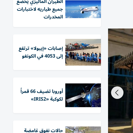
الطيران الماليزي يُخضع
جميع طياريه لاختبارات
المخدرات
إصابات «إيبولا» ترتفع
إلى 4053 في الكونغو
أوروبا تضيف 66 قمراً
لكوكبة «IRIS2»
حالات نفوق غامضة