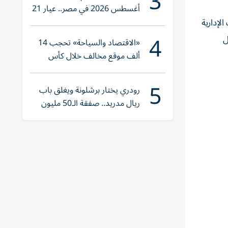
3
أغسطس 2026 في مصر.. عيار 21
يقترب من هذا الرقم
لإدارية
4
ل
«الاقتصاد والسياحة» تحجب 14
ألف موقع مخالف خلال كأس
العالم 2026
5
رودري يختار برشلونة ويغلق باب
ريال مدريد.. صفقة الـ50 مليون
يورو تقترب