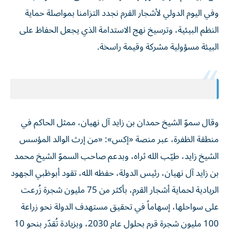
وفي اليوم الدولي لأشجار القرم نجدد التزامنا بمواصلة حماية
النظم البيئية، وترسيخ نهج الاستدامة الذي يجعل الحفاظ على
البيئة مسؤولية مشركة وقيمة راسخة.
وقال سموّ الشيخ حمدان بن زايد آل نهيان، ممثل الحاكم في
منطقة الظفرة، عبر منصة «إكس»: «من إرث الوالد المؤسس
الشيخ زايد، طيّب الله ثراه، وبدعم صاحب السموّ الشيخ محمد
بن زايد آل نهيان، رئيس الدولة، حفظه الله، تقود أبوظبي الجهود
الريادية لحماية أشجار القرم، بأكثر من 75 مليون شجرة زُرعت
على سواحلها، إسهاماً في تحقيق مستهدف الدولة نحو زراعة
100 مليون شجرة قرم بحلول عام 2030، وبزيادة تُقدّر بنحو 10