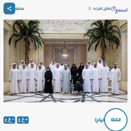
دقائق القراءة - 2
استمع
شارك
(وام)