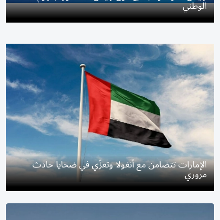
الوطني
الإمارات تتضامن مع أنغولا وتعزّي في ضحايا حادث
مروري