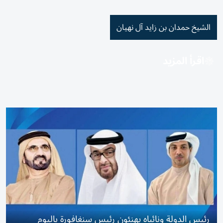
الشيخ حمدان بن زايد آل نهيان
اقرأ المزيد
رئيس الدولة ونائباه يهنئون رئيس سنغافورة باليوم