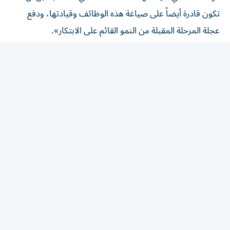
تكون قادرة أيضاً على صياغة هذه الوظائف وقيادتها، ودفع
عجلة المرحلة المقبلة من النمو القائم على الابتكار».
وأوضح أن تنمية الكفاءات البشرية يجب أن تواكب التحولات
المتسارعة في المجالات المختلفة، مشيراً إلى أن دور الأكاديمية
لا يقتصر على إعداد الأفراد لوظائف الحاضر، بل يمتد إلى تطوير
القدرات التي ستشكل ملامح اقتصاد المستقبل، خاصة في
مجالات الذكاء الاصطناعي، والتمويل الرقمي، والتمويل
المستدام، وريادة الأعمال، والتقنيات الناشئة.