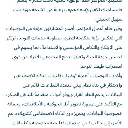
التنفيذية للمؤتمر حملة توعوية عالمية تحت شعار «ابتسم
فابتسامتك تكفي لإسعادهم»، برعاية من الشيخة موزة بنت
سهيل الخييلي.
وفي ختام أعمال المؤتمر، أصدر المشاركون حزمة من التوصيات
التي تعكس رؤية متكاملة لتطوير منظومة خدمات التوحد، ترتكز
على الابتكار والتكامل المؤسسي والاستدامة، بما يسهم في
تحسين جودة الحياة وتعزيز الدمج المجتمعي للأفراد من ذوي
اضطراب طيف التوحد.
وأكدت التوصيات أهمية توظيف تقنيات الذكاء الاصطناعي
والابتكار في بناء نظام بيئي متعدد القطاعات قائم على
البيانات، يدعم اتخاذ القرار ويوفر أدوات متقدمة للتدخل المبكر،
مع التأكيد على ضرورة تطوير أطر الحوكمة والأخلاقيات، وحماية
خصوصية البيانات، وتعزيز دور الذكاء الاصطناعي كشريك داعم
للأسر، إلى جانب تبني منصات تعليمية مخصصة وتطبيقات