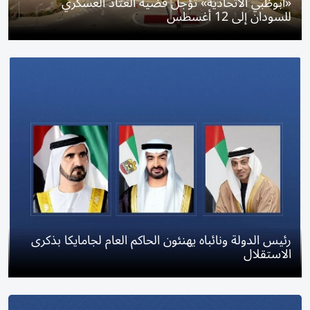
«أبوظبي الاتحادية» تؤجل قضية العتاد العسكري
للسودان إلى 12 أغسطس
رئيس الدولة ونائباه يهنئون الحاكم العام لجامايكا بذكرى
الاستقلال