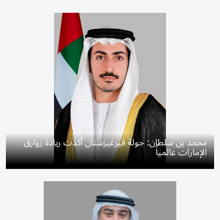
محمد بن سلطان: جولة قيرغيزستان أكدت ريادة زوارق
الإمارات عالمياً