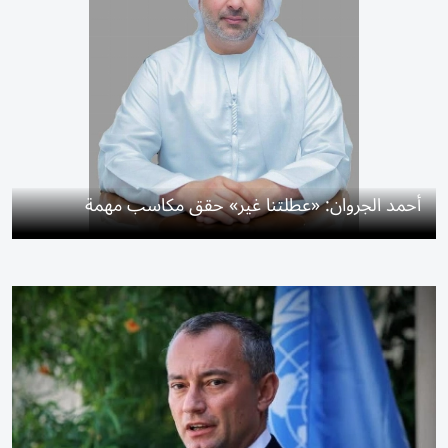
أحمد الجروان: «عطلتنا غير» حقق مكاسب مهمة