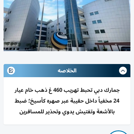
الخلاصه
جمارك دبي تحبط تهريب 460 غ ذهب خام عيار
24 مخفياً داخل حقيبة عبر صهره كأسيخ؛ ضبط
بالأشعة وتفتيش يدوي وتحذير للمسافرين