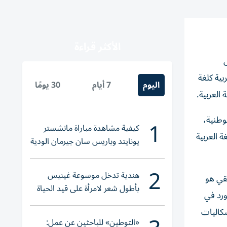
الأكثر قراءة
بية كلغة
اليوم
7 أيام
30 يومًا
العربية.
وطنية،
1
كيفية مشاهدة مباراة مانشستر
 العربية
يونايتد وباريس سان جيرمان الودية
والقنوات الناقلة
2
هندية تدخل موسوعة غينيس
قي هو
بأطول شعر لامرأة على قيد الحياة
ورد في
شكاليات
«التوطين» للباحثين عن عمل: