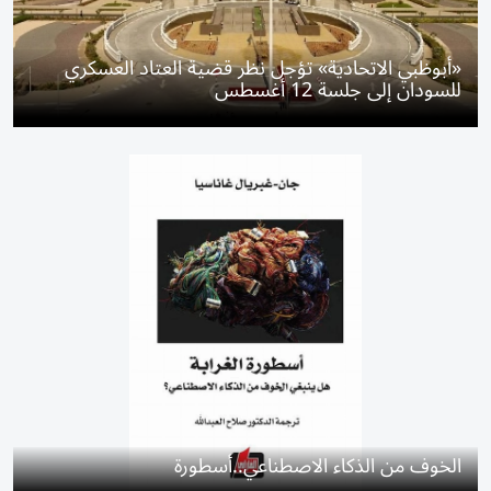
«أبوظبي الاتحادية» تؤجل نظر قضية العتاد العسكري
للسودان إلى جلسة 12 أغسطس
الخوف من الذكاء الاصطناعي..أسطورة