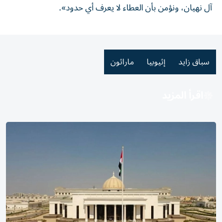
آل نهيان، ونؤمن بأن العطاء لا يعرف أي حدود».
سباق زايد
إثيوبيا
ماراثون
اقرأ المزيد