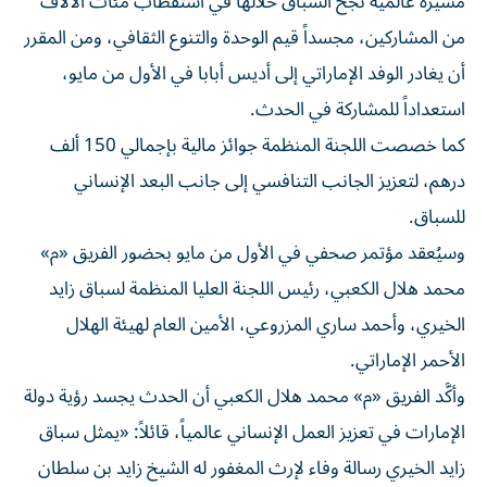
مسيرة عالمية نجح السباق خلالها في استقطاب مئات الآلاف
من المشاركين، مجسداً قيم الوحدة والتنوع الثقافي، ومن المقرر
أن يغادر الوفد الإماراتي إلى أديس أبابا في الأول من مايو،
استعداداً للمشاركة في الحدث.
كما خصصت اللجنة المنظمة جوائز مالية بإجمالي 150 ألف
درهم، لتعزيز الجانب التنافسي إلى جانب البعد الإنساني
للسباق.
وسيُعقد مؤتمر صحفي في الأول من مايو بحضور الفريق «م»
محمد هلال الكعبي، رئيس اللجنة العليا المنظمة لسباق زايد
الخيري، وأحمد ساري المزروعي، الأمين العام لهيئة الهلال
الأحمر الإماراتي.
وأكَّد الفريق «م» محمد هلال الكعبي أن الحدث يجسد رؤية دولة
الإمارات في تعزيز العمل الإنساني عالمياً، قائلاً: «يمثل سباق
زايد الخيري رسالة وفاء لإرث المغفور له الشيخ زايد بن سلطان