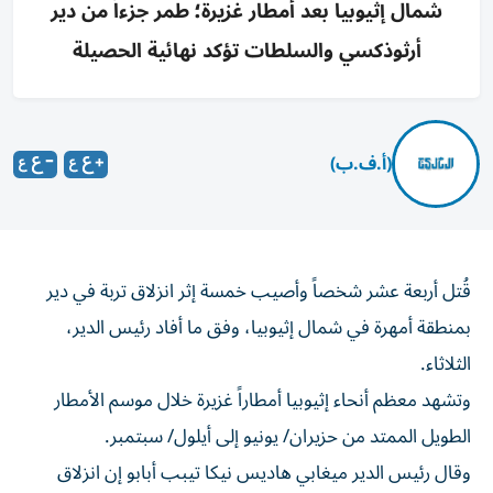
شمال إثيوبيا بعد أمطار غزيرة؛ طمر جزءاً من دير
أرثوذكسي والسلطات تؤكد نهائية الحصيلة
(أ.ف.ب)
قُتل أربعة عشر شخصاً وأصيب خمسة إثر انزلاق تربة في دير
بمنطقة أمهرة في شمال إثيوبيا، وفق ما أفاد رئيس الدير،
الثلاثاء.
وتشهد معظم أنحاء إثيوبيا أمطاراً غزيرة خلال موسم الأمطار
الطويل الممتد من حزيران/ يونيو إلى أيلول/ سبتمبر.
وقال رئيس الدير ميغابي هاديس نيكا تيبب أبابو إن انزلاق
التربة في سيلا دينغاي، على بعد نحو 200 كيلومتر شمال شرق