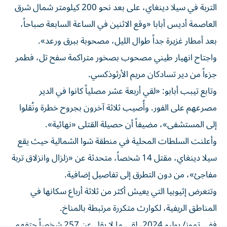
العاصمة أديس أبابا «وقع الاثنين في الساعة السابعة صباحاً،
بعد أمطار غزيرة جداً طوال الليل، مصحوبة ببرق ورعد».
واجتاح انهيار طيني مصحوب بصخور متراكمة سفح تل، فطمر
جزءاً من دير تسادكان مريم الأرثوذكسي.
وتابع تيبب أبابو: «لقي أربعة عشر مصلياً كانوا في الدير
مصرعهم على الفور. وأُصيب ثلاثة آخرون بجروح خطرة ونُقلوا
إلى المستشفى»، مضيفاً أن حصيلة القتلى «نهائية».
وأعلنت السلطات المحلية في منطقة شوا الشمالية حيث يقع
سيلا دينغاي، مقتل 14 شخصاً، متحدثة عن «زلزال وانزلاق تربة
مفاجئ»، من دون التطرق إلى تفاصيل إضافية.
وتتعرض إثيوبيا التي يعيش أكثر من ثلاثة أرباع سكانها في
المناطق الريفية، لكوارث متكررة مرتبطة بالمناخ.
ففي تموز/ يوليو 2024، لقي ما لا يقل عن 257 شخصاً حتفهم