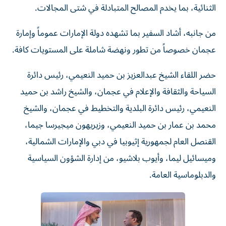
الثنائية، بما يخدم المصالح المتبادلة في شتى المجالات.
من جانبه، أشاد السفير بما تشهده دولة الإمارات عموماً وإمارة
عجمان خصوصاً من تطور ونهضة شاملة على المستويات كافة.
حضر اللقاء الشيخ عبدالعزيز بن حميد النعيمي، رئيس دائرة
السياحة والثقافة والإعلام في عجمان، والشيخ راشد بن حميد
النعيمي، رئيس دائرة البلدية والتخطيط في عجمان، والشيخ
محمد بن عمار بن حميد النعيمي، وزيريهون ميجيرسا جيما،
القنصل العام لجمهورية إثيوبيا في دبي والإمارات الشمالية،
وميسائيل ليما، وأيوب بلاشيو، من إدارة الشؤون السياسية
والدبلوماسية العامة.