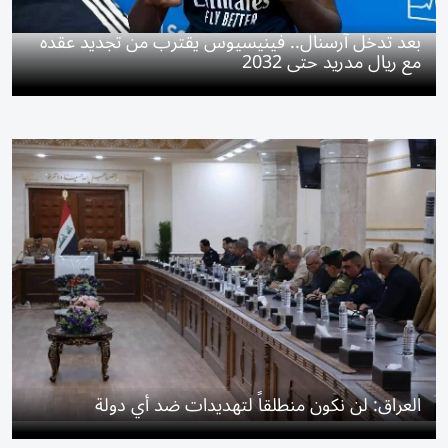
بعد تدخل آرسنال.. فينيسيوس يقترب من تجديد عقده
مع ريال مدريد حتى 2032
العراق: لن نكون منطلقاً لتهديدات ضد أي دولة