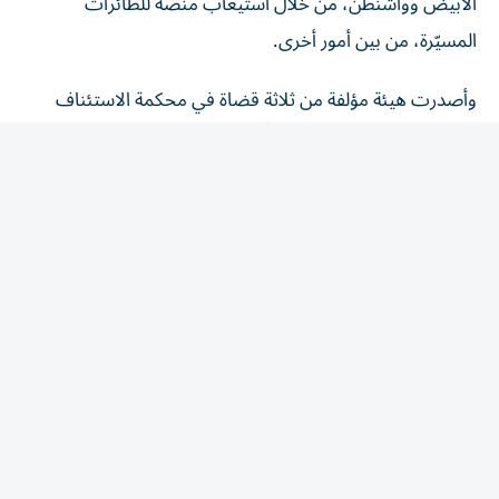
المسيّرة، من بين أمور أخرى.
وأصدرت هيئة مؤلفة من ثلاثة قضاة في محكمة الاستئناف
لدائرة مقاطعة كولومبيا، حكماً بأغلبية صوتين مقابل صوت
واحد، بتأييد قرار قضائي يقضي بوقف معظم أعمال البناء فوق
سطح الأرض في البيت الأبيض، وهو قرار كان قد عُلِّق تنفيذه
لحين صدور حكم محكمة الاستئناف.
وأشارت محكمة الاستئناف إلى أن وقف البناء «لا علاقة له»
بجوهر المشروع نفسه، وإنما سببه إطلاق الرئيس الأشغال من
دون الحصول على موافقة الكونغرس.
وقالت المحكمة إن الإدارة لا تملك «سلطة مطلقة» في «إعادة
تصميم وتعديل وإعادة بناء البيت الأبيض، بيت الشعب، بما
يلائم الرغبة الشخصية للرئيس».