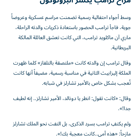
مزاح ترامب يكسر البروتوكول
وسط أجواء احتفالية رسمية تضمنت مراسم عسكرية وعروضاً
جوية، فاجأ ترامب الحضور باستعادة ذكريات والدته الراحلة،
ماري آن ماكلويد ترامب، التي كانت تعشق العائلة المالكة
البريطانية.
وقال ترامب إن والدته كانت «ملتصقة بالتلفاز» كلما ظهرت
الملكة إليزابيث الثانية في مناسبة رسمية، مضيفاً أنها كانت
تُعجب بشكل خاص بالأمير تشارلز في شبابه.
وقال: «كانت تقول: انظر يا دونالد، الأمير تشارلز.. إنه لطيف
جدا!».
ولم يكتفِ ترامب بسرد الذكرى، بل التفت نحو الملك تشارلز
مازحاً: «هذه أمي..كانت معجبة بك!».