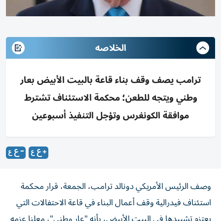
الخلاصه
ترامب يصف وقف بناء قاعة بالبيت الأبيض بعار
وطني ويتجه للطعن؛ محكمة الاستئناف تشترط
موافقة الكونغرس وتؤجل التنفيذ أسبوعين
وصف الرئيس الأمريكي دونالد ترامب، الجمعة، قرار محكمة
استئناف فيدرالية وقف أعمال البناء في قاعة الاحتفالات التي
يعتزم تشييدها في البيت الأبيض، بأنه "عار وطني"، معلنا عزمه