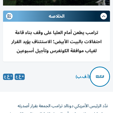
الخلاصه
ترامب يطعن أمام العليا على وقف بناء قاعة
احتفالات بالبيت الأبيض؛ الاستئناف يؤيد القرار
لغياب موافقة الكونغرس وتأجيل أسبوعين
(أ.ف.ب)
ندّد الرئيس الأمريكي دونالد ترامب الجمعة بقرار أصدرته
محكمة استئناف بوقف أعمال بناء قاعة الاحتفالات الكبرى في