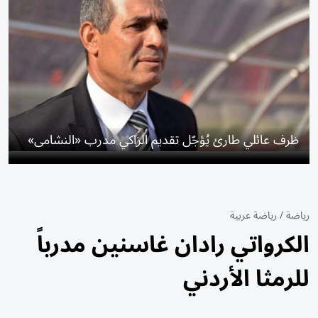
ظرف عائلي طارئ يُؤجّل تقديم الزاكي مدرب «النشامى»
رياضة
/
رياضة عربية
الكرواتي رادان غاسنين مدرباً
للرمثا الأردني