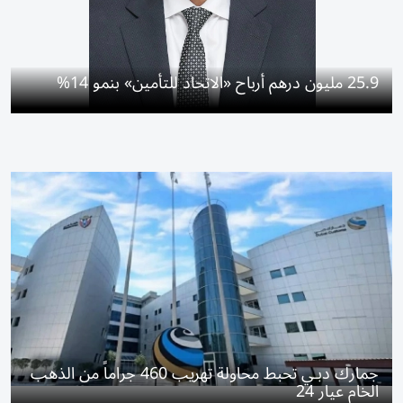
25.9 مليون درهم أرباح «الاتحاد للتأمين» بنمو 14%
جمارك دبـي تحبط محاولة تهريب 460 جراماً من الذهب
الخام عيار 24