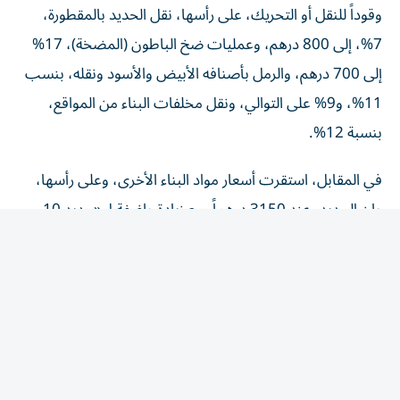
7%، إلى 800 درهم، وعمليات ضخ الباطون (المضخة)، 17%
إلى 700 درهم، والرمل بأصنافه الأبيض والأسود ونقله، بنسب
11%، و9% على التوالي، ونقل مخلفات البناء من المواقع،
بنسبة 12%.
في المقابل، استقرت أسعار مواد البناء الأخرى، وعلى رأسها،
طن الحديد، عند 3150 درهماً، مع زيادة طفيفة ل«حديد 10
ملم»، بمقدار 10 دراهم للطن، وحافظت أسعار الأسمنت على
مستوياته الشهرية عند 16.25 درهم، والخرسانة العادية
والمسلحة، عند 350 و375 درهماً للمتر، كذلك، استقرت أسعار
مادة الطابوق المفرغ والمصمت والحراري.
وقال موردو وتجار مواد بناء ل«الخليج»، إن حديد التسليح،
يشهد طلباً قوياً في السوق المحلي، وخاصة في دبي، في ظل