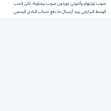
الوسط البرازيلي يريد أرسنال ما دفع حساب النادي الرسمي
لإزالة كل ما يشير للاعب في معقله سانت جيمس بارك وتم
استبدال بوستر النجم بالزي الجديد بصور نجوم آخرين.