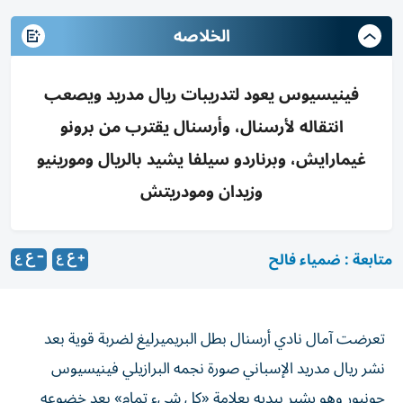
الخلاصه
فينيسيوس يعود لتدريبات ريال مدريد ويصعب
انتقاله لأرسنال، وأرسنال يقترب من برونو
غيمارايش، وبرناردو سيلفا يشيد بالريال ومورينيو
وزيدان ومودريتش
متابعة : ضمياء فالح
تعرضت آمال نادي أرسنال بطل البريميرليغ لضربة قوية بعد
نشر ريال مدريد الإسباني صورة نجمه البرازيلي فينيسيوس
جونيور وهو يشير بيديه بعلامة «كل شيء تمام» بعد خضوعه