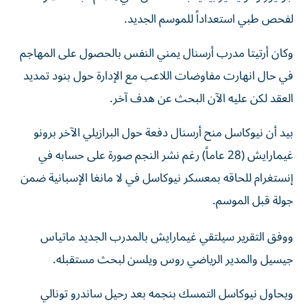
لفحص طبي استعداداً للموسم الجديد.
وكان أرتيتا مدرب أرسنال يمني النفس بالحصول على المهاجم
في حال انهارت مفاوضات اللاعب مع الإدارة حول بنود تمديد
العقد لكن عليه الآن البحث عن هدف آخر.
بيد أن نيوكاسل منح أرسنال دفعة حول البرازيلي الآخر برونو
غيمارايش (28 عاماً) رغم نشر النجم صورة على حسابه في
إنستغرام للحاقه بمعسكر نيوكاسل في لا مانغا الإسبانية ضمن
جولة قبل الموسم.
ووفق التقرير سيلتقي غيمارايش بالمدرب الجديد ماتياس
جيسيل والمدير الرياضي روس ويلسن لبحث مستقبله.
ويحاول نيوكاسل التمسك بنجمه بعد رحيل ساندرو تونالي
صوب توتنهام وأنتوني غوردون صوب برشلونة، لكن لاعب