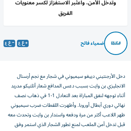
وتدخل الأمن، واعتُبر الاستفزاز لكسر معنويات
الفريق
ضمياء فالح
دخل الأرجنتيني دييغو سيميوني في شجار مع نجم أرسنال
الانجليزي بن وايت بسبب دعس المدافع شعار أتلتيكو مدريد
أثناء توجهه لنفق المباراة بعد التعادل 1-1 في ذهاب نصف
نهائي دوري أبطال أوروبا. وأظهرت اللقطات ضرب سيميوني
ظهر اللاعب أكثر من مرة ودفعه واستدار بن وايت وتحدث معه
قبل تدخل أمن الملعب لمنع تطور الشجار الذي استمر وفق