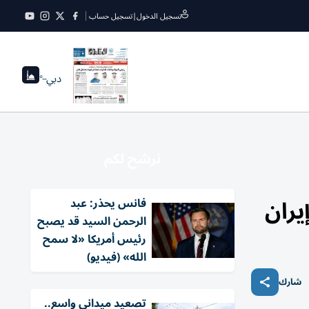
تسجيل الدخول
|
تسجيل حساب
دبي
--°
نرشح لكم
يران
فانس يحذر: عبد
الرحمن السيد قد يصبح
رئيس أمريكا «لا سمح
الله» (فيديو)
شارك
تصعيد ميداني واسع..