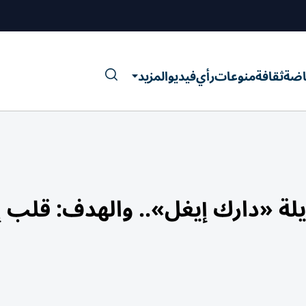
اضة
ثقافة
منوعات
رأي
فيديو
المزيد
ة «دارك إيغل».. والهدف: قلب إ