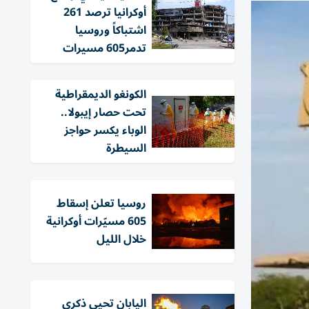
أوكرانيا ترصد 261
اشتباكاً وروسيا
تدمر605 مسيرات
الكونغو الديمقراطية
تحت حصار إيبولا..
الوباء يكسر حواجز
السيطرة
روسيا تعلن إسقاط
605 مسيّرات أوكرانية
خلال الليل
اليابان تحيي ذكرى