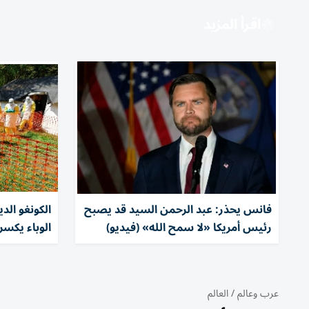
اقرأ المزيد
فانس يحذر: عبد الرحمن السيد قد يصبح
الكونغو الد
رئيس أمريكا «لا سمح الله» (فيديو)
الوباء يكسر
عرب وعالم
/
العالم