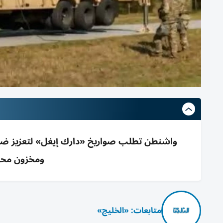
واشنطن تطلب صواريخ «دارك إيغل» لتعزيز ضرب
ومخزون محد
متابعات: «الخليج»