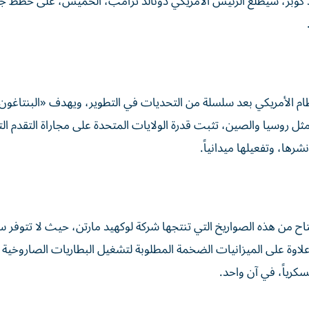
راد كوبر، سيطلع الرئيس الأمريكي دونالد ترامب، الخميس، على خطط ج
ام الأمريكي بعد سلسلة من التحديات في التطوير، ويهدف «البنتاغون
ثل روسيا والصين، تثبت قدرة الولايات المتحدة على مجاراة التقدم ال
ها، وتفعيلها ميدانياً.
اح من هذه الصواريخ التي تنتجها شركة لوكهيد مارتن، حيث لا تتوفر س
ولار للصاروخ الواحد، علاوة على الميزانيات الضخمة المطلوبة لتشغيل البطاريات الصاروخي
سكرياً، في آن واحد.