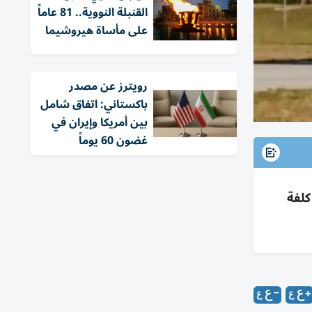
القنبلة النووية.. 81 عاماً
على مأساة هيروشيما
‏رويترز عن مصدر
باكستاني: اتفاق شامل
بين أمريكا وإيران في
غضون 60 يوماً
كلفة