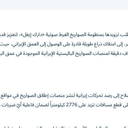
لب تزويدها بمنظومة الصواريخ الفرط صوتية «دارك إيغل»، لتعزيز قدرا
إلى امتلاك ذراع طويلة قادرة على الوصول إلى العمق الإيراني، حي
 دقيقة لمنصات الصواريخ الباليستية الإيرانية الموجودة في عمق الب
لاح إلى رصد تحركات إيرانية لنشر منصات إطلاق الصواريخ في مواقع، 
المخططين العسكريين للبحث عن بدائل فرط صوتية قادرة على قطع مسافات تزيد على 2776 كيلومتراً لضمان ف