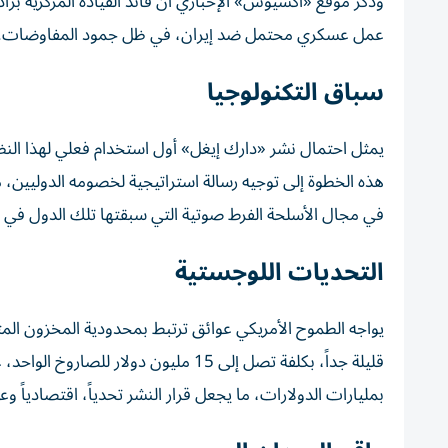
وذكر موقع «أكسيوس» الإخباري أن قائد القيادة المركزية ب
عمل عسكري محتمل ضد إيران، في ظل جمود المفاوضات.
سباق التكنولوجيا
يمثل احتمال نشر «دارك إيغل» أول استخدام فعلي لهذا النظ
هذه الخطوة إلى توجيه رسالة استراتيجية لخصومه الدوليين، م
في مجال الأسلحة الفرط صوتية التي سبقتها تلك الدول في نشر
التحديات اللوجستية
يواجه الطموح الأمريكي عوائق ترتبط بمحدودية المخزون المت
قليلة جداً، بكلفة تصل إلى 15 مليون د
بمليارات الدولارات، ما يجعل قرار النشر تحدياً، اقتصادياً وع