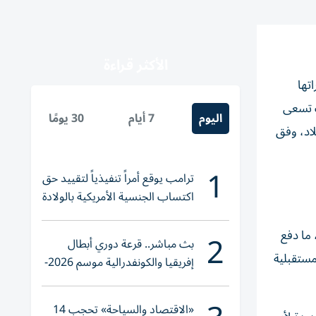
الأكثر قراءة
تها
ث تسعى
اليوم
7 أيام
30 يومًا
لاد، وفق
1
ترامب يوقع أمراً تنفيذياً لتقييد حق
اكتساب الجنسية الأمريكية بالولادة
2
ما دفع
بث مباشر.. قرعة دوري أبطال
اعلية أيّ ضربات مستقبلية
إفريقيا والكونفدرالية موسم 2026-
2027
«الاقتصاد والسياحة» تحجب 14