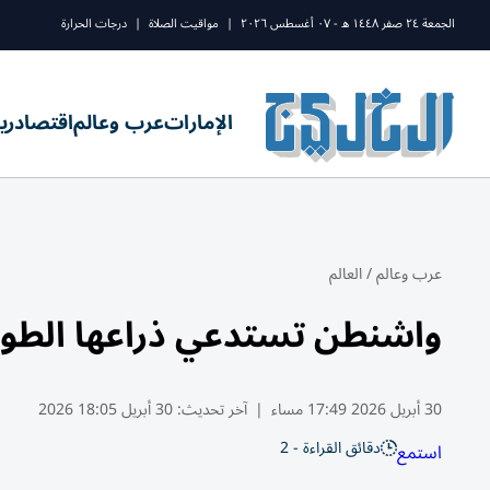
الجمعة ٢٤ صفر ١٤٤٨ ه - ٠٧ أغسطس ٢٠٢٦
|
مواقيت الصلاة
|
درجات الحرارة
الإمارات
عرب وعالم
اقتصاد
ري
عرب وعالم
/
العالم
واشنطن تستدعي ذراعها الطويل
30 أبريل 2026 17:49 مساء
|
آخر تحديث:
30 أبريل 18:05 2026
دقائق القراءة - 2
استمع