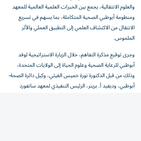
والعلوم الانتقالية، يجمع بين الخبرات العلمية العالمية للمعهد
ومنظومة أبوظبي الصحية المتكاملة، بما يسهم في تسريع
الانتقال من الاكتشاف العلمي إلى التطبيق العملي والأثر
الملموس.
وجرى توقيع مذكرة التفاهم، خلال الزيارة الاستراتيجية لوفد
أبوظبي للرعاية الصحية وعلوم الحياة إلى الولايات المتحدة،
وذلك من قبل الدكتورة نورة خميس الغيثي، وكيل دائرة الصحة-
أبوظبي، وديفيد أ. برينر، الرئيس التنفيذي لمعهد سانفورد
بورنهام بريبيس. وستعمل الشراكة على تحقيق أقصى استفادة
من البيانات السريرية والجينومية وبنوك العينات الحيوية في
أبوظبي وقدرات المعهد في اكتشاف العلاجات.
وقالت الدكتورة نورة خميس الغيثي،: «إن صياغة ملامح