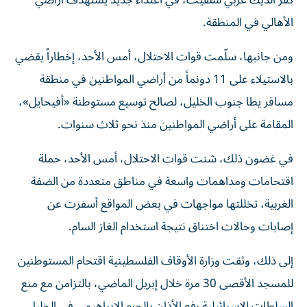
كفر الديك غربي سلفيت، في اعتداء جديد يستهدف أراضي
الأهالي في المنطقة.
ومن جانبها، سلّمت قوات الاحتلال، أمس الأحد، إخطاراً يقضي
بالاستيلاء على 11 دونماً من أراضي المواطنين في منطقة
مسافر يطا جنوب الخليل، لصالح توسيع مستوطنة «أفيحايل»،
المقامة على أراضي المواطنين منذ نحو ثلاث سنوات.
في غضون ذلك، شنت قوات الاحتلال، أمس الأحد، حملة
اقتحامات ومداهمات واسعة في مناطق متعددة من الضفة
الغربية، تخللتها مواجهات في بعض المواقع أسفرت عن
إصابات وحالات اختناق نتيجة استخدام الغاز السام.
إلى ذلك، وثقت وزارة الأوقاف الفلسطينية اقتحام المستوطنين
للمسجد الأقصى 30 مرة خلال إبريل الماضي، بالتزامن مع منع
السلطات الإسرائيلية رفع الأذان بالحرم الإبراهيمي في الخليل