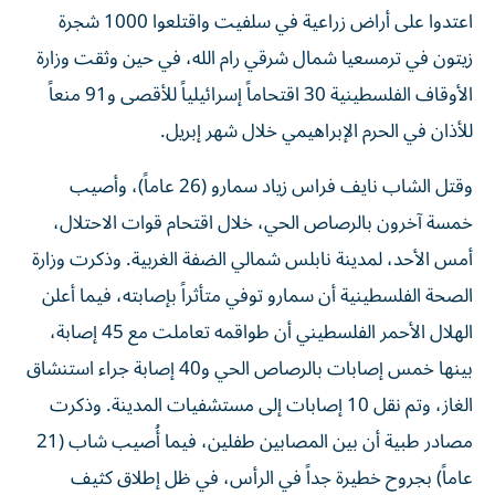
اعتدوا على أراض زراعية في سلفيت واقتلعوا 1000 شجرة
زيتون في ترمسعيا شمال شرقي رام الله، في حين وثقت وزارة
الأوقاف الفلسطينية 30 اقتحاماً إسرائيلياً للأقصى و91 منعاً
للأذان في الحرم الإبراهيمي خلال شهر إبريل.
وقتل الشاب نايف فراس زياد سمارو (26 عاماً)، وأصيب
خمسة آخرون بالرصاص الحي، خلال اقتحام قوات الاحتلال،
أمس الأحد، لمدينة نابلس شمالي الضفة الغربية. وذكرت وزارة
الصحة الفلسطينية أن سمارو توفي متأثراً بإصابته، فيما أعلن
الهلال الأحمر الفلسطيني أن طواقمه تعاملت مع 45 إصابة،
بينها خمس إصابات بالرصاص الحي و40 إصابة جراء استنشاق
الغاز، وتم نقل 10 إصابات إلى مستشفيات المدينة. وذكرت
مصادر طبية أن بين المصابين طفلين، فيما أُصيب شاب (21
عاماً) بجروح خطيرة جداً في الرأس، في ظل إطلاق كثيف