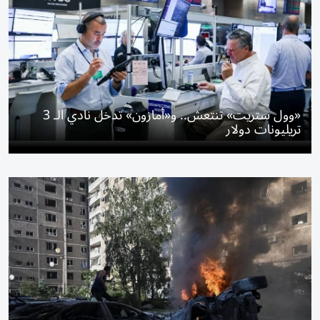
«وول ستريت» تنتعش.. و«أمازون» تدخل نادي الـ 3
تريليونات دولار