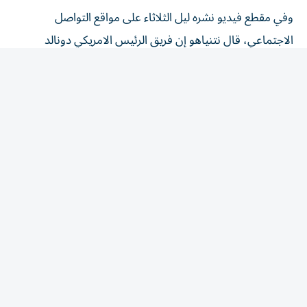
وفي مقطع فيديو نشره ليل الثلاثاء على مواقع التواصل
الاجتماعي، قال نتنياهو إن فريق الرئيس الامريكي دونالد
ترامب «يعتقد أنه يستطيع نزع سلاح حماس. نحن ندرس هذا
الاحتمال. أرسلوا إلينا مسودة مقترح لم نوافق عليها فهذه
ليست مسودة مقترحنا. ونقلنا إليهم ملاحظاتنا». وكان نتنياهو
التقى الإثنين ممثلين عن «مجلس السلام» المكلف تنفيذ الخطة
الأمريكية لإنهاء الحرب. وبعد الاجتماع، بدا أن المجلس يسعى
إلى طمأنة إسرائيل، إذ قال إن انسحاب قواتها من مواقعها
الحالية في غزة لن يبدأ إلا بعد نزع سلاح حماس بالكامل.
ومن جانبها، أكدت «حماس»، الأربعاء، تمسكها بالتفاهمات
التي جرى التوصل إليها مع الوسطاء و«مجلس السلام»، عقب
موافقتها مع الفصائل الفلسطينية على خارطة الطريق الخاصة
بتنفيذ المرحلة الثانية من اتفاق وقف إطلاق النار في قطاع غزة.