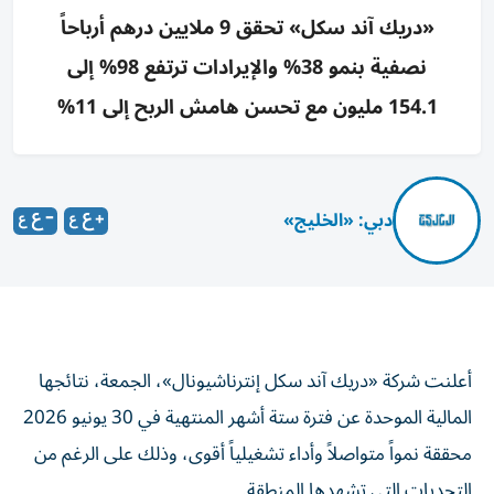
«دريك آند سكل» تحقق 9 ملايين درهم أرباحاً
نصفية بنمو 38% والإيرادات ترتفع 98% إلى
154.1 مليون مع تحسن هامش الربح إلى 11%
دبي: «الخليج»
أعلنت شركة «دريك آند سكل إنترناشيونال»، الجمعة، نتائجها
المالية الموحدة عن فترة ستة أشهر المنتهية في 30 يونيو 2026
محققة نمواً متواصلاً وأداء تشغيلياً أقوى، وذلك على الرغم من
التحديات التي تشهدها المنطقة.