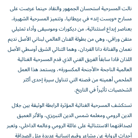
نالت المسرحية استحسان الجمهور والنقاد حينما عرضت على
مسارح «ويست إند» في بريطانيا، وتتميز المسرحية الشهيرة،
بعناصر إبداع استثنائية، من ديكورات وموسيقى وأداء تمثيلي
متقن وراقي، وهي من بطولة الفنان العالمي لبناني الأصل نديم
نعمان والفنانة دانا الفردان، وهما الثنائي الشرق أوسطي الأصل
اللذان قادا سابقاً الفريق الفني الذي قدم المسرحية الغنائية
العالمية الناجحة «الأجنحة المكسورة»، ويستمد هذا العمل
الملحمي أهميته من قصته التي تتناول سيرة إحدى أكثر
الشخصيات تأثيراً في التاريخ.
تستكشف المسرحية الغنائية المؤثرة الرابطة الوثيقة بين جلال
الدين الرومي ومعلمه شمس الدين التبريزي، والأثر العميق
لصداقتهما الاستثنائية على عائلة الرومي وعالمه الداخلي، وتعبر
أحداث الرواية عن مشاعر وقيم إنسانية عديدة مثل الصداقة