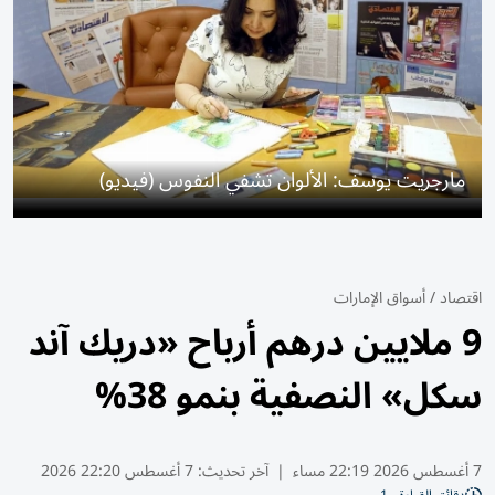
مارجريت يوسف: الألوان تشفي النفوس (فيديو)
اقتصاد
/
أسواق الإمارات
9 ملايين درهم أرباح «دريك آند
سكل» النصفية بنمو 38%
7 أغسطس 2026 22:19 مساء
|
آخر تحديث:
7 أغسطس 22:20 2026