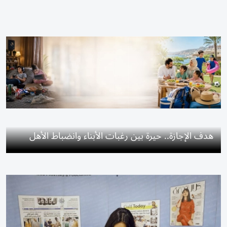
هدف الإجازة.. حيرة بين رغبات الأبناء وانضباط الأهل