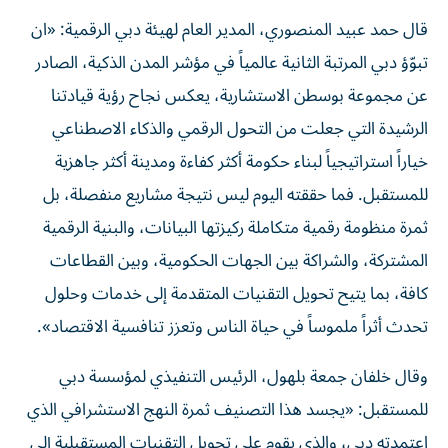
قال حمد عبيد المنصوري، المدير العام لهيئة دبي الرقمية: «ان
تبوّؤ دبي المرتبة الثانية عالمياً في مؤشر المدن الذكية، الصادر
عن مجموعة بوسطن الاستشارية، يعكس نجاح رؤية قيادتنا
الرشيدة التي جعلت من التحول الرقمي والذكاء الاصطناعي
خياراً استراتيجياً لبناء حكومة أكثر كفاءة ومدينة أكثر جاهزية
للمستقبل. فما حققته اليوم ليس نتيجة مشاريع منفصلة، بل
ثمرة منظومة رقمية متكاملة ركيزتها البيانات، والبنية الرقمية
المشتركة، والشراكة بين الجهات الحكومية، وبين القطاعات
كافة، بما يتيح تحويل التقنيات المتقدمة إلى خدمات وحلول
تحدث أثراً ملموساً في حياة الناس وتعزز تنافسية الاقتصاد».
وقال خلفان جمعة بلهول، الرئيس التنفيذي لمؤسسة دبي
للمستقبل: «يجسد هذا التصنيف ثمرة النهج الاستشرافي الذي
اعتمدته دبي، والذي يقوم على تحويل التقنيات المستقبلية إلى