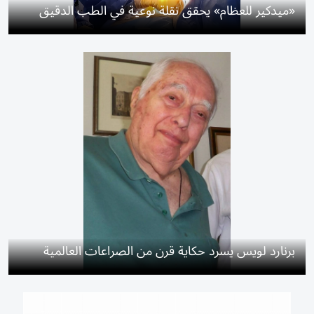
«ميدكير للعظام» يحقق نقلة نوعية في الطب الدقيق
برنارد لويس يسرد حكاية قرن من الصراعات العالمية