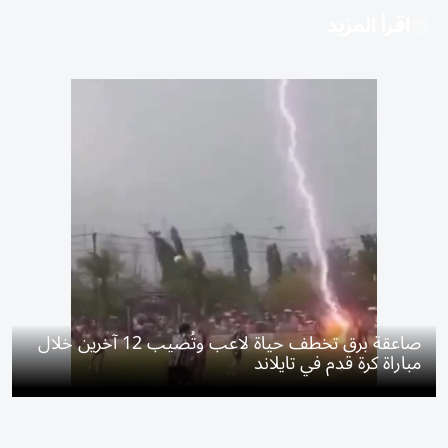
اقرأ المزيد
صاعقة برق تخطف حياة لاعب وتُصيب 12 آخرين خلال
مباراة كرة قدم في تايلاند