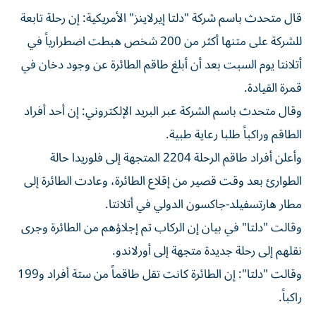
قال متحدث باسم ‌شركة "دلتا إيرلاينز" الأمريكية: إن رحلة ​تابعة
⁠للشركة على متنها ‌أكثر من ‌200 شخص هبطت اضطرارياً في
أتلانتا يوم السبت ‌بعد أن أبلغ طاقم ⁠الطائرة عن وجود دخان في
قمرة القيادة.
وقال متحدث باسم الشركة عبر البريد الإلكتروني: إن أحد أفراد
الطاقم ​وراكباً طلبا رعاية طبية.
وأعلن أفراد طاقم الرحلة 2204 المتجهة إلى ⁠فلوريدا حالة
الطوارئ بعد وقت قصير من إقلاع الطائرة، وعادت ​الطائرة ‌إلى
مطار هارتسفيلد-جاكسون الدولي ‌في أتلانتا.
وقالت "دلتا" في بيان إن الركاب ‌تم إجلاؤهم ‌من الطائرة ⁠وجرى
نقلهم إلى رحلة ‌جديدة متجهة إلى أورلاندو.
وقالت "دلتا": إن ⁠الطائرة كانت ​تقل طاقماً من ستة أفراد و199
راكباً.