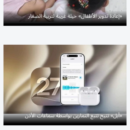
«إعادة تدوير الأطفال» حيلة غريبة لتربية الصغار
«أبل» تتيح تتبع التمارين بواسطة سماعات الأذن