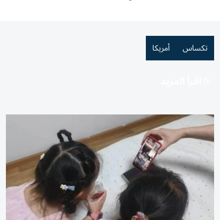
تكساس
أمريكا
اقرأ المزيد