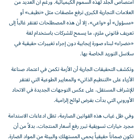
امتصاص الجلد لهذه السموم الكيميائية. ورغم أن العديد من
العلامات التجارية الكبرى ترفع ملصقات مثل «نظيف» أو
«مسؤول» أو «واعي»، إلا أن هذه المصطلحات تفتقر غالباً إلى
تعريف قانوني ملزم، ما يسمح للشركات باستخدام لغة
«خضراء» لبناء صورة إيجابية دون إجراء تغييرات حقيقية في
سلاسل التوريد الخاصة بها.
وتكشف التحقيقات الجارية أن الأزمة تكمن في اعتماد صناعة
الأزياء على «التنظيم الذاتي» والمعايير الطوعية التي تفتقر
للإشراف المستقل، على عكس التوجهات الجديدة في الاتحاد
الأوروبي التي بدأت بفرض لوائح إلزامية.
وفي ظل غياب هذه القوانين الصارمة، تظل ادعاءات الاستدامة
مجرد خيارات تسويقية تبرر رفع أسعار المنتجات، بدلاً من أن
تكون ضماناً حقيقياً يحمي المستهلك والبيئة من المواد الضارة.