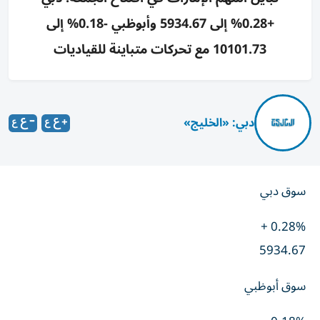
+0.28% إلى 5934.67 وأبوظبي -0.18% إلى
10101.73 مع تحركات متباينة للقياديات
دبي: «الخليج»
سوق دبي
0.28% +
5934.67
سوق أبوظبي