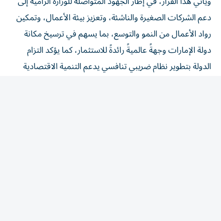
دعم الشركات الصغيرة والناشئة، وتعزيز بيئة الأعمال، وتمكين
رواد الأعمال من النمو والتوسع، بما يسهم في ترسيخ مكانة
دولة الإمارات وجهةً عالميةً رائدةً للاستثمار، كما يؤكد التزام
الدولة بتطوير نظام ضريبي تنافسي يدعم التنمية الاقتصادية
المستدامة، ويعزز الامتثال الضريبي، ويواكب أفضل
الممارسات العالمية.
وبموجب القرار، يستمر تطبيق الحد المنصوص عليه في القرار
الوزاري رقم (73) لسنة 2023 على الفترات الضريبية التي تبدأ
في أو بعد 1 يونيو 2023، وذلك بالنسبة للفترات الضريبية
اللاحقة التي تنتهي في أو قبل 31 ديسمبر 2029.