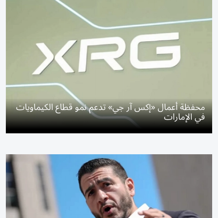
محفظة أعمال «إكس آر جي» تدعم نمو قطاع الكيماويات
في الإمارات