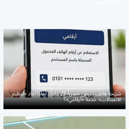
اقرأ المزيد
شريحة هاتف تسجن مصرياً 25 عاماً.. لماذا أعاد «تنظيم
الاتصالات» خدمة «أرقامي»؟