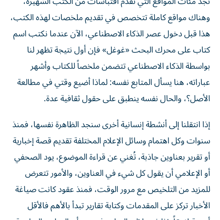
وهناك مواقع كاملة تتخصص في تقديم ملخصات لهذه الكتب،
هذا قبل دخول عصر الذكاء الاصطناعي، الآن عندما نكتب اسم
كتاب على محرك البحث «غوغل» فإن أول نتيجة تظهر لنا
بواسطة الذكاء الاصطناعي تتضمن ملخصاً للكتاب وأشهر
عباراته، هنا يسأل المتابع نفسه: لماذا أضيع وقتي في مطالعة
الأصل؟، والحال نفسه ينطبق على حقول ثقافية عدة.
إذا انتقلنا إلى أنشطة إنسانية أخرى سنجد الظاهرة نفسها، فمنذ
سنوات وكل اهتمام وسائل الإعلام المختلفة تقديم قصة إخبارية
أو تقرير بعناوين جاذبة، تُغني عن قراءة الموضوع، يود الصحفي
أو الإعلامي أن يقول كل شيء في العناوين، والأمور تتعرض
للمزيد من التلخيص مع مرور الوقت، فمنذ عقود كانت صياغة
الأخبار تركز على المقدمات وكتابة تقارير تبدأ بالأهم فالأقل
أهمية لاحقاً. إذا ذهبنا إلى التعليم فسنجد أن المناهج الدراسية