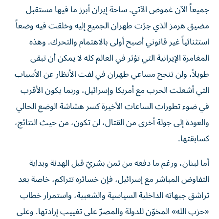
جميعاً الآن غموض الآتي. ساحة إيران أبرز ما فيها مستقبل
مضيق هرمز الذي جرّت طهران الجميع إليه وخلقت فيه وضعاً
استثنائياً غير قانوني أصبح أولى بالاهتمام والتحرك. وهذه
المغامرة الإيرانية التي تؤثر في العالم كله لا يمكن أن تبقى
طويلاً، ولن تنجح مساعي طهران في لفت الأنظار عن الأسباب
التي أشعلت الحرب مع أمريكا وإسرائيل، وربما يكون الأقرب
في ضوء تطورات الساعات الأخيرة كسر هشاشة الوضع الحالي
والعودة إلى جولة أخرى من القتال، لن تكون، من حيث النتائج،
كسابقتها.
أما لبنان، ورغم ما دفعه من ثمن بشريّ قبل الهدنة وبداية
التفاوض المباشر مع إسرائيل، فإن خسائره تتراكم، خاصة بعد
تراشق جبهاته الداخلية السياسية والشعبية، واستمرار خطاب
«حزب الله» المخوّن للدولة والمصرّ على تغييب إرادتها. وعلى