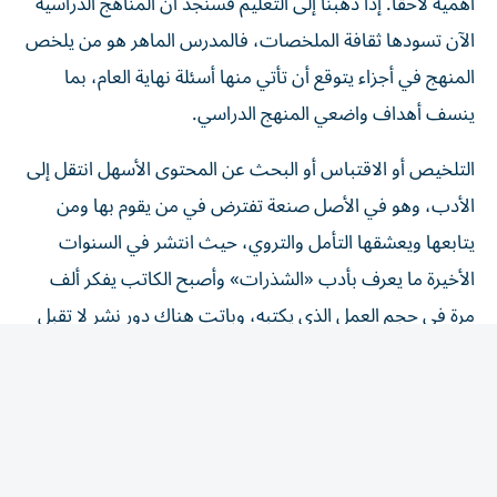
الآن تسودها ثقافة الملخصات، فالمدرس الماهر هو من يلخص
المنهج في أجزاء يتوقع أن تأتي منها أسئلة نهاية العام، بما
ينسف أهداف واضعي المنهج الدراسي.
التلخيص أو الاقتباس أو البحث عن المحتوى الأسهل انتقل إلى
الأدب، وهو في الأصل صنعة تفترض في من يقوم بها ومن
يتابعها ويعشقها التأمل والتروي، حيث انتشر في السنوات
الأخيرة ما يعرف بأدب «الشذرات» وأصبح الكاتب يفكر ألف
مرة في حجم العمل الذي يكتبه، وباتت هناك دور نشر لا تقبل
الكتب كبيرة الحجم.
وهنا لنا أن نسأل: هل انتشار هذه الظاهرة لأننا لم نعد نمتلك
الوقت الكافي لمتابعة وقراءة الأصول؟. الظاهر أن الوقت كما
هو لم يتغير منذ أجدادنا، وإجابة هذا السؤال تخضع لاحتمالين،
الأول: أن هناك من يريد أن يجمع أكبر عدد من المعارف وفي