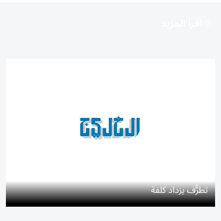
اقرأ المزيد
تطرُّف يزداد كلفة