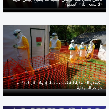
«لا سمح الله» (فيديو)
الكونغو الديمقراطية تحت حصار إيبولا.. الوباء يكسر
حواجز السيطرة