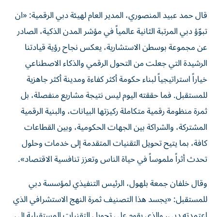
قال حمد عبيد المنصوري، المدير العام لهيئة دبي الرقمية: «ان
تبوّؤ دبي المرتبة الثانية عالمياً في مؤشر المدن الذكية، الصادر
عن مجموعة بوسطن الاستشارية، يعكس نجاح رؤية قيادتنا
الرشيدة التي جعلت من التحول الرقمي والذكاء الاصطناعي
خياراً استراتيجياً لبناء حكومة أكثر كفاءة ومدينة أكثر جاهزية
للمستقبل. فما حققته اليوم ليس نتيجة مشاريع منفصلة، بل
ثمرة منظومة رقمية متكاملة ركيزتها البيانات، والبنية الرقمية
المشتركة، والشراكة بين الجهات الحكومية، وبين القطاعات
كافة، بما يتيح تحويل التقنيات المتقدمة إلى خدمات وحلول
تحدث أثراً ملموساً في حياة الناس وتعزز تنافسية الاقتصاد».
وقال خلفان جمعة بلهول، الرئيس التنفيذي لمؤسسة دبي
للمستقبل: «يجسد هذا التصنيف ثمرة النهج الاستشرافي الذي
اعتمدته دبي، والذي يقوم على تحويل التقنيات المستقبلية إلى