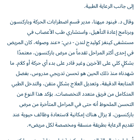
إلى جانب الرعاية الطبية.
وقال د. فينود ميهتا، مدير قسم اضطرابات الحركة وباركنسون
وبرنامج إعادة التأهيل، واستشاري طب الأعصاب في
مستشفى كينغز كوليدج لندن - دبي: «عند وصوله، كان المريض
في إحدى أكثر المراحل تقدماً من مرض باركنسون، معتمدًا
بشكلٍ كلي على الآخرين وغير قادر على بدء أي حركة أو كلام. ما
شهدناه منذ ذلك الحين هو تحسن تدريجي مدروس، بفضل
المتابعة الدقيقة، وتعديل العلاج بشكلٍ متقن، والتدخل الطبي
المتكامل من فريق متعدد التخصصات. بؤكد هذا النوع من
التحسن الملحوظ أنه حتى في المراحل المتأخرة من مرض
باركنسون، لا يزال هناك إمكانية لاستعادة وظائف حيوية عند
تقديم الرعاية بطريقة منسقة ومخصصة لكل مريض».