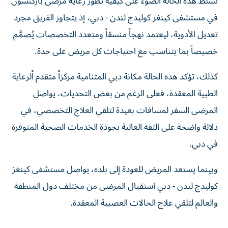
تُسلط هذه الحالة الضوء على كيفية تطور رعاية مرضى باركنسون
في مستشفى كينغز كوليدج لندن - دبي، إذ يتجاوز الفريق مجرد
تعديل الأدوية، ليعتمد نهجاً منسقاً ومتعدد التخصصات يُصمَّم
خصيصاً بما يتناسب مع احتياجات كل مريض على حدة.
كذلك، تؤكد هذه الحالة مكانة دبي المتنامية مركزاً متقدم اًلرعاية
الطبية المعقدة، فعلى الرغم من بعض التحديات، يواصل
المرضى السفر لمسافات بعيدة لتلقي العلاج التخصصي، في
دلالة واضحة على الثقة العالية بجودة الخدمات الصحية المتوفرة
في دبي.
وبينما يستعد المريض للعودة إلى بلده، يواصل مستشفى كينغز
كوليدج لندن - دبي استقبال المرضى من مختلف دول المنطقة
والعالم لتلقي علاج الحالات العصبية المعقدة.