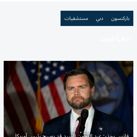
باركنسون
دبي
مستشفيات
اقرأ المزيد
فانس يحذر: عبد الرحمن السيد قد يصبح رئيس أمريكا