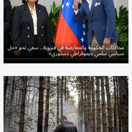
محادثات الحكومة والمعارضة في فنزويلا.. سعي نحو «حل
سياسي سلمي ديموقراطي دستوري»