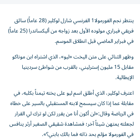
ينتظر نجم الفورمولا1 الفرنسي شارل لوكلير (28 عاماً) سائق
فريقي فيراري مولوده الأول بعد زواجه من أليكساندرا (25 عاماً)
في فبراير الماضي قبل انطلاق الموسم.
وظهر الثنائي على متن اليخت «ليو»، الذي اشتراه ابن موناكو
مقابل 15 مليون إسترليني، بالقرب من شواطئ سردينيا
الإيطالية.
اعترف لوكلير، الذي أطلق اسم ليو على يخته تيمناً بكلبه، في
مقابلة عما إذا كان سيسمح لابنه المستقبلي بالسير على خطاه
في الرياضة وقال:«لن أكون أنا من يقرر لكن لو ترك لي القرار
لجعلته يمتهن شيئاً آخر؛ فمشاهدة شقيقي الصغير أرثر ينافس
في الفورمولا مؤلم بحد ذاته فما بالك بابني؟».