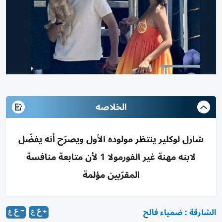
الخلاصه
شارل لوكلير ينتظر مولوده الأول ويصرّح أنه يفضّل
لابنه مهنة غير الفورمولا 1 لأن متابعة منافسة
المقرّبين مؤلمة
الشارقة : ضمياء فالح