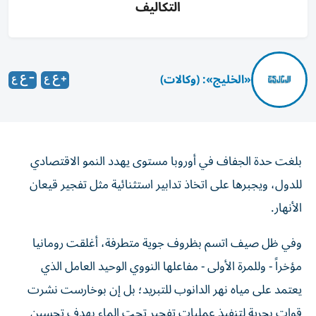
التكاليف
«الخليج»: (وكالات)
بلغت حدة الجفاف في أوروبا مستوى يهدد النمو الاقتصادي
للدول، ويجبرها على اتخاذ تدابير استثنائية مثل تفجير قيعان
الأنهار.
وفي ظل صيف اتسم بظروف جوية متطرفة، أغلقت رومانيا
مؤخراً - وللمرة الأولى - مفاعلها النووي الوحيد العامل الذي
يعتمد على مياه نهر الدانوب للتبريد؛ بل إن بوخارست نشرت
قوات بحرية لتنفيذ عمليات تفجير تحت الماء بهدف تحسين