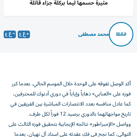
مثيرة حسمها ليما بركلة جزاء قاتلة
محمد مصطفى
أكد الوصل تفوقه على الوحدة خلال الموسم الحالي، بعدما كرر
فوزه على «العنابي» ذهاباً وإياباً في دوري أدنوك للمحترفين،
كما عادل منافسه بعدد الانتصارات المباشرة بين الفريقين في
تاريخ مواجهاتهما بالدوري برصيد 12 فوزاً لكل طرف.
وواصل «الإمبراطور» نتائجه الإيجابية بتحقيق فوزه الثالث على
التوالي، كما نجح في فك عقدته على استاد آل نهيان، بعدما