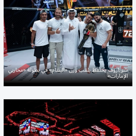
شوباروف يحتفظ بلقب وزن «البنتام» في بطولة «محاربي
الإمارات»