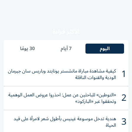
الأكثر قراءة
اليوم
7 أيام
30 يومًا
1
كيفية مشاهدة مباراة مانشستر يونايتد وباريس سان جيرمان
الودية والقنوات الناقلة
2
«التوطين» للباحثين عن عمل: احذروا عروض العمل الوهمية
وتحققوا عبر «الباركود»
3
هندية تدخل موسوعة غينيس بأطول شعر لامرأة على قيد
الحياة