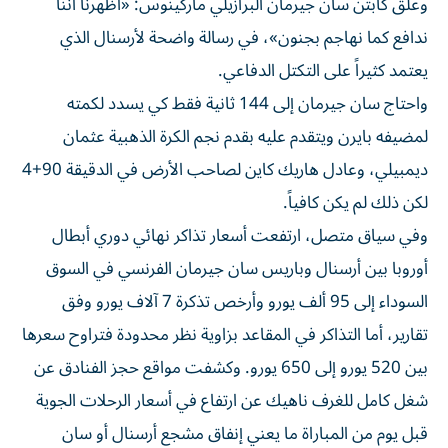
وعلق كابتن سان جيرمان البرازيلي ماركينوس: «أظهرنا أننا
ندافع كما نهاجم بجنون»، في رسالة واضحة لأرسنال الذي
يعتمد كثيراً على التكتل الدفاعي.
واحتاج سان جيرمان إلى 144 ثانية فقط كي يسدد لكمته
لمضيفه بايرن ويتقدم عليه بقدم نجم الكرة الذهبية عثمان
ديمبيلي، وعادل هاريك كاين لصاحب الأرض في الدقيقة 90+4
لكن ذلك لم يكن كافياً.
وفي سياق متصل، ارتفعت أسعار تذاكر نهائي دوري أبطال
أوروبا بين أرسنال وباريس سان جيرمان الفرنسي في السوق
السوداء إلى 95 ألف يورو وأرخص تذكرة 7 آلاف يورو وفق
تقارير، أما التذاكر في المقاعد بزاوية نظر محدودة فتراوح سعرها
بين 520 يورو إلى 650 يورو. وكشفت مواقع حجز الفنادق عن
شغل كامل للغرف ناهيك عن ارتفاع في أسعار الرحلات الجوية
قبل يوم من المباراة ما يعني إنفاق مشجع أرسنال أو سان