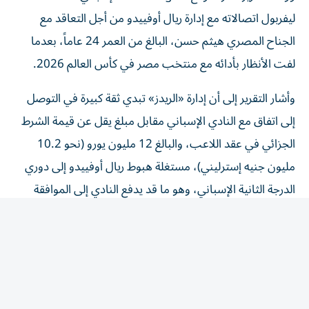
ليفربول اتصالاته مع إدارة ريال أوفييدو من أجل التعاقد مع
الجناح المصري هيثم حسن، البالغ من العمر 24 عاماً، بعدما
لفت الأنظار بأدائه مع منتخب مصر في كأس العالم 2026.
وأشار التقرير إلى أن إدارة «الريدز» تبدي ثقة كبيرة في التوصل
إلى اتفاق مع النادي الإسباني مقابل مبلغ يقل عن قيمة الشرط
الجزائي في عقد اللاعب، والبالغ 12 مليون يورو (نحو 10.2
مليون جنيه إسترليني)، مستغلة هبوط ريال أوفييدو إلى دوري
الدرجة الثانية الإسباني، وهو ما قد يدفع النادي إلى الموافقة
على بيع اللاعب بشروط مالية أقل.
تألق مونديالي رفع أسهم الجناح
المصري
وأكد التقرير أن المستويات التي قدمها هيثم حسن خلال