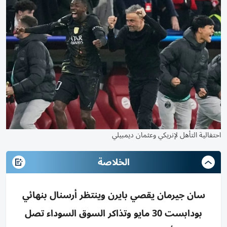
احتفالية التأهل لإنريكي وعثمان ديمبيلي
الخلاصة
سان جيرمان يقصي بايرن وينتظر أرسنال بنهائي
بودابست 30 مايو وتذاكر السوق السوداء تصل