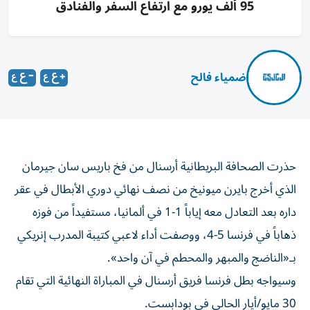
95 ألف يورو مع ارتفاع السفر والفنادق
ضمياء فالح
حذرت الصحافة البريطانية أرسنال من فخ باريس سان جيرمان
الذي أخرج بايرن ميونيخ من نصف نهائي دوري الأبطال في عقر
داره بعد التعادل معه إياباً 1-1 في ألمانيا، مستفيداً من فوزه
ذهاباً في فرنسا 5-4، ووصفت أداء لاعبي كتيبة المدرب إنريكي
بـ«الناضج والمبهر والمحطم في آن واحد».
وسيواجه بطل فرنسا فريق أرسنال في ‌المباراة النهائية التي تقام
30 مايو/أيار الحالي في بودابست.