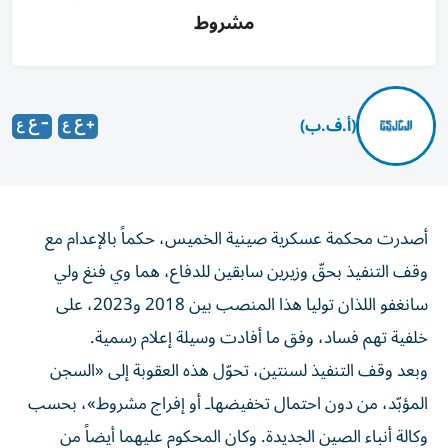
مشروط
(أ.ف.ب)
أصدرت محكمة عسكرية صينية الخميس، حكماً بالإعدام مع
وقف التنفيذ بحقّ وزيرين سابقين للدفاع، هما وي فنغ ولي
سانغفو اللذان توليا هذا المنصب بين 2018 و2023، على
خلفية تهم فساد، وفق ما أفادت وسيلة إعلام رسمية.
وبعد وقف التنفيذ لسنتين، تحوّل هذه العقوبة إلى «السجن
المؤبّد، من دون احتمال تخفيضهاـ أو إفراج مشروط»، بحسب
وكالة أنباء الصين الجديدة. وكان المحكوم عليهما أيضاً من