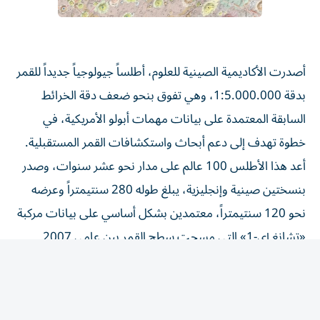
أصدرت الأكاديمية الصينية للعلوم، أطلساً جيولوجياً جديداً للقمر
بدقة 1:5.000.000، وهي تفوق بنحو ضعف دقة الخرائط
السابقة المعتمدة على بيانات مهمات أبولو الأمريكية، في
خطوة تهدف إلى دعم أبحاث واستكشافات القمر المستقبلية.
أعد هذا الأطلس 100 عالم على مدار نحو عشر سنوات، وصدر
بنسختين صينية وإنجليزية، يبلغ طوله 280 سنتيمتراً وعرضه
نحو 120 سنتيمتراً، معتمدين بشكل أساسي على بيانات مركبة
«تشانغ إي-1» التي مسحت سطح القمر بين عامي 2007
و2009.