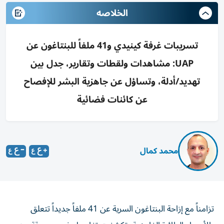
الخلاصه
تسريبات غرفة كينيدي و41 ملفاً للبنتاغون عن
UAP: مشاهدات ولقطات وتقارير، جدل بين
تهديد/أدلة، وتساؤل عن جاهزية البشر للإفصاح
عن كائنات فضائية
محمد كمال
تزامناً مع إزاحة البنتاغون السرية عن 41 ملفاً جديداً تتعلق
بالأجسام الطائرة الغامضة، تكشفت تفاصيل غير مسبوقة عن