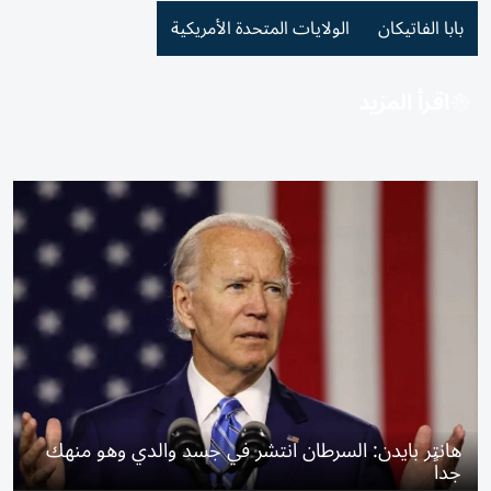
بابا الفاتيكان
الولايات المتحدة الأمريكية
اقرأ المزيد
هانتر بايدن: السرطان انتشر في جسد والدي وهو منهك
جداً