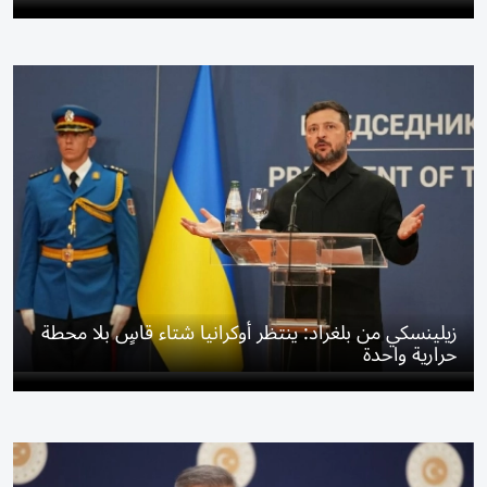
زيلينسكي من بلغراد: ينتظر أوكرانيا شتاء قاسٍ بلا محطة
حرارية واحدة