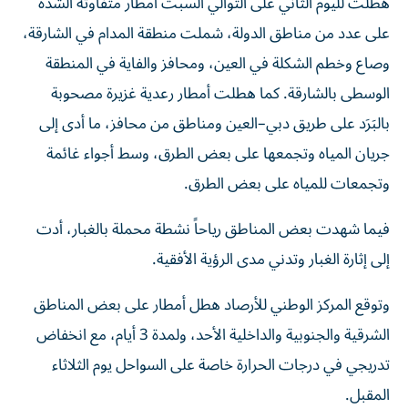
هطلت لليوم الثاني على التوالي السبت أمطار متفاوتة الشدة
على عدد من مناطق الدولة، شملت منطقة المدام في الشارقة،
وصاع وخطم الشكلة في العين، ومحافز والفاية في المنطقة
الوسطى بالشارقة. كما هطلت أمطار رعدية غزيرة مصحوبة
بالبَرَد على طريق دبي–العين ومناطق من محافز، ما أدى إلى
جريان المياه وتجمعها على بعض الطرق، وسط أجواء غائمة
وتجمعات للمياه على بعض الطرق.
فيما شهدت بعض المناطق رياحاً نشطة محملة بالغبار، أدت
إلى إثارة الغبار وتدني مدى الرؤية الأفقية.
وتوقع المركز الوطني للأرصاد هطل أمطار على بعض المناطق
الشرقية والجنوبية والداخلية الأحد، ولمدة 3 أيام، مع انخفاض
تدريجي في درجات الحرارة خاصة على السواحل يوم الثلاثاء
المقبل.