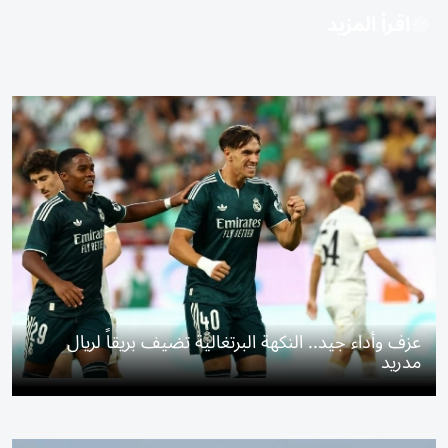
اقرأ المزيد
عزف وأداء جيد.. النكهة البرتغالية تضيف بريقاً لريال
مدريد