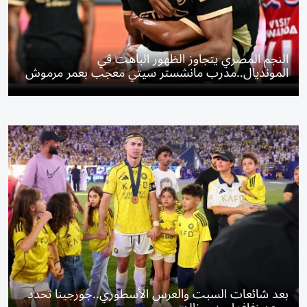
النجم المصري يتجاوز الظهور الباهت في
المونديال..مدرب مانشستر سيتي معجب بعمر مرموش
بعد شائعات السبت والعرس الأسطوري..جورجينا تحدد