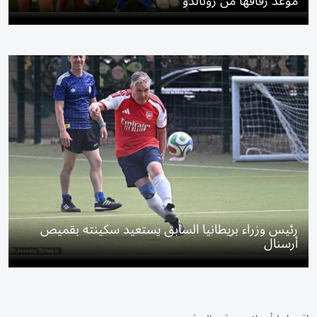
موعد زفافها من رونالدو
رئيس وزراء بريطانيا السابق يستعيد سكينته بقميص
أرسنال