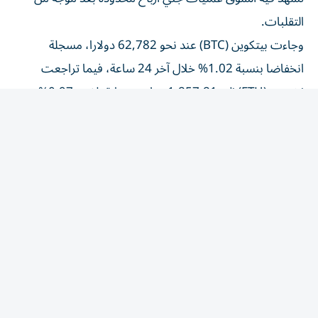
التقلبات.
وجاءت بيتكوين (BTC) عند نحو 62,782 دولارا، مسجلة
انخفاضا بنسبة 1.02% خلال آخر 24 ساعة، فيما تراجعت
إيثيريوم (ETH) إلى 1,857.81 دولار بخسارة بلغت 0.97%.
كما انخفضت سولانا (SOL) إلى 72.84 دولار، متراجعة بنسبة
0.75%، بينما سجلت الريبل (XRP) مستوى 1.07 دولار
بانخفاض قدره 0.92% خلال الفترة نفسها.
وتأتي هذه التحركات في ظل استمرار متابعة المستثمرين
للتطورات الاقتصادية العالمية، إضافة إلى تدفقات السيولة نحو
الأصول الرقمية، وتشير تقارير إلى استمرار اهتمام المؤسسات
بالعملات المشفرة.
المقالة التالية