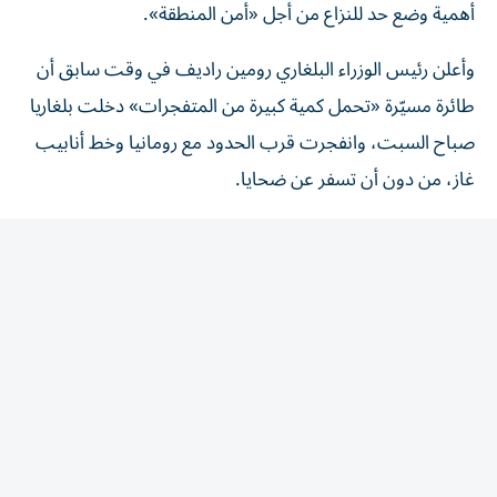
وأعلن رئيس الوزراء البلغاري رومين راديف في وقت سابق أن
طائرة مسيّرة «تحمل كمية كبيرة من المتفجرات» دخلت بلغاريا
صباح السبت، وانفجرت قرب الحدود مع رومانيا وخط أنابيب
غاز، من دون أن تسفر عن ضحايا.
وأعلنت وزارة الدفاع البلغارية لاحقاً أن الطائرة المسيّرة المعنية
هي طائرة تمويه من طراز مايا «تستخدمها القوات المسلحة
الأوكرانية على نطاق واسع».
وتوغل المسيرات بات أمراً مألوفاً في رومانيا، حيث أدى تحطم
إحداها على مبنى سكني في أيار/ مايو إلى سقوط جريحين. لكنه
يحصل للمرة الأولى في بلغاريا المجاورة لها، علماً أن البلدين
عضوان في حلف شمال الأطلسي.