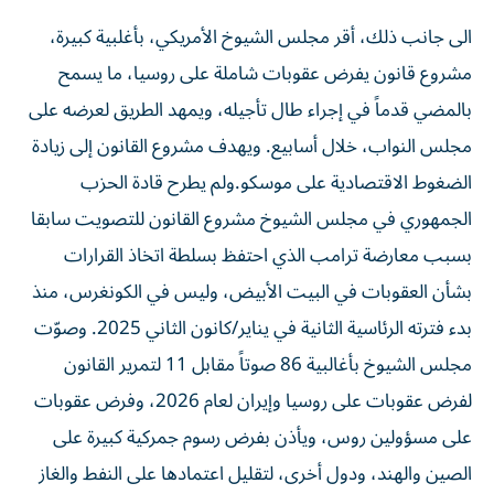
الى جانب ذلك، أقر مجلس الشيوخ الأمريكي، بأغلبية كبيرة،
مشروع قانون يفرض عقوبات شاملة على روسيا، ما يسمح
بالمضي قدماً في إجراء طال تأجيله، ويمهد الطريق لعرضه على
مجلس النواب، خلال أسابيع. ويهدف مشروع القانون إلى زيادة
الضغوط الاقتصادية ​على موسكو.ولم يطرح قادة الحزب
الجمهوري في مجلس الشيوخ مشروع القانون للتصويت سابقا
بسبب معارضة ترامب الذي احتفظ بسلطة اتخاذ القرارات
بشأن العقوبات في البيت الأبيض، وليس في الكونغرس، منذ
بدء فترته الرئاسية الثانية في يناير/كانون الثاني 2025. وصوّت
مجلس الشيوخ بأغالبية 86 صوتاً مقابل 11 لتمرير القانون
‌لفرض عقوبات على روسيا وإيران لعام 2026، وفرض عقوبات
على مسؤولين روس، ويأذن بفرض رسوم جمركية كبيرة على
الصين والهند، ودول أخرى، لتقليل اعتمادها على النفط والغاز