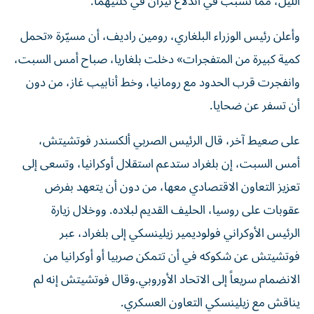
الليل، مما تسبب في اندلاع نيران في ​كلتيهما.
وأعلن رئيس الوزراء البلغاري، رومين راديف، أن مسيّرة «تحمل
كمية كبيرة من المتفجرات» دخلت بلغاريا، صباح أمس السبت،
وانفجرت قرب الحدود مع رومانيا، وخط أنابيب غاز، من دون
أن تسفر عن ضحايا.
على صعيط آخر، قال الرئيس الصربي ألكسندر فوتشيتش،
أمس السبت، إن بلغراد ستدعم استقلال أوكرانيا، وتسعى إلى
تعزيز التعاون الاقتصادي معها، من دون أن ‌يتعهد بفرض
عقوبات على روسيا، الحليف القديم لبلاده. ووخلال زيارة
الرئيس الأوكراني فولوديمير ​زيلينسكي إلى بلغراد، عبر
فوتشيتش عن شكوكه في أن تتمكن صربيا أو أوكرانيا ‌من
الانضمام سريعاً إلى الاتحاد الأوروبي.وقال فوتشيتش إنه لم
يناقش مع زيلينسكي التعاون العسكري.