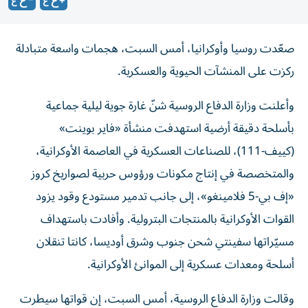
صعّدت روسيا وأوكرانيا، أمس السبت، هجمات واسعة متبادلة
ركزت على المنشآت الحيوية والعسكرية.
وأعلنت وزارة الدفاع الروسية شنّ غارة جوية ليلية جماعية
بأسلحة دقيقة أرضية استهدفت منشأة «فاير بوينت»
(كييف-111)، للصناعات العسكرية في العاصمة الأوكرانية،
والمتخصصة في إنتاج مكونات ورؤوس حربية لصواريخ كروز
«إف بي-5 فلامينغو»، إلى جانب تدمير مستودع وقود يزود
القوات الأوكرانية بالمنتجات البترولية. وأفادت باستهداف
مسيّراتها سفينتي شحن جنوب وشرق أوديسا، كانتا تنقلان
أسلحة ومعدات عسكرية إلى الموانئ الأوكرانية.
و​قالت وزارة ‌الدفاع ‌الروسية، أمس السبت، ‌إن قواتها سيطرت