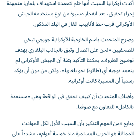
إجراء تحقيق، بعد انفجار مسيرة من نوع يستخدمه الجيش
الأوكراني قرب خط لأنابيب الغاز في البلد المذكور.
وصرح المتحدث باسم الخارجية الأوكرانية جورجي تيخي
للصحفيين «نحن على اتصال وثيق بالجانب البلغاري بهدف
توضيح الظروف. يمكننا التأكيد بثقة أن الجيش الأوكراني لم
يتعمد توجيه أي (طائرة) نحو بلغاريا»، ولكن من دون أن يؤكد
رسمياً أن المسيرة كانت أوكرانية.
وأضاف المتحدث أن كييف تحقق في الواقعة وهي «مستعدة
بالكامل» للتعاون مع صوفيا.
وتابع «من المهم التذكير بأن السبب الأول لكل الحوادث
المماثلة هو الحرب المستمرة منذ خمسة أعوام»، مشدداً على
أهمية وضع حد للنزاع من أجل «أمن المنطقة».