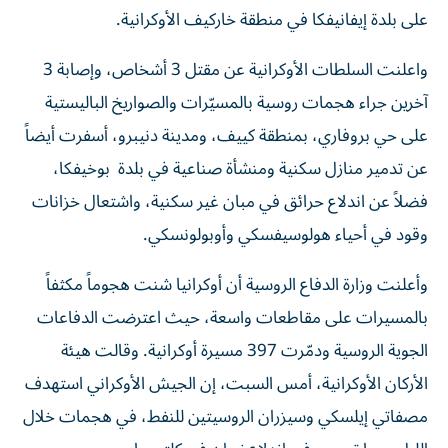
على بلدة إيفانيفكا ​في منطقة ‌خاركيف الأوكرانية.
واعلنت السلطات الأوكرانية عن مقتل 3 أشخاص، وإصابة 3
آخرين جراء هجمات روسية بالمسيّرات والصواريخ الباليستية
على حي بروفاري، بمنطقة كييف، ومدينة دنيبرو، أسفرت أيضاً
عن تدمير منازل سكنية ومنشأة صناعية في بلدة بوخيفكا،
فضلاً عن اندلاع حرائق في مبان غير سكنية، واشتعال خزانات
وقود في أحياء هولوسيفسكي وأوبولونسكي.
وأعلنت وزارة الدفاع الروسية أن أوكرانيا شنت هجوماً مكثفاً
بالمسيرات على مقاطعات واسعة، حيث اعترضت الدفاعات
الجوية الروسية ودمّرت 397 مسيرة أوكرانية. وقالت هيئة
الأركان الأوكرانية، أمس السبت، ‌إن الجيش ‌الأوكراني استهدف
مصفاتي ‌إيلسكي وسيزران الروسيتين للنفط، في هجمات خلال