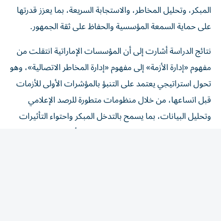
على حماية السمعة المؤسسية والحفاظ على ثقة الجمهور.
نتائج الدراسة أشارت إلى أن المؤسسات الإماراتية انتقلت من
مفهوم «إدارة الأزمة» إلى مفهوم «إدارة المخاطر الاتصالية»، وهو
تحول استراتيجي يعتمد على التنبؤ بالمؤشرات الأولى للأزمات
قبل اتساعها، من خلال منظومات متطورة للرصد الإعلامي
وتحليل البيانات، بما يسمح بالتدخل المبكر واحتواء التأثيرات
المحتملة، كما كشف 73% من المشاركين أن مؤسساتهم
تعرضت لمحتوى مضلل خلال العامين الماضيين، وهو رقم
خطير يعكس اتساع ظاهرة الأخبار الزائفة والتحديات المرتبطة
بسرعة انتشارها، في فضاء رقمي لا ضابط ولا مسؤولية على من
ينشر أخباراً من خارج الدولة.
الذكاء الاصطناعي يبرز اليوم كأحد أهم المحركات التي تعيد