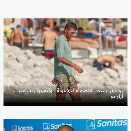
رودري يستعد للانضمام لبرشلونة.. وليفربول يستعير
أراوخو