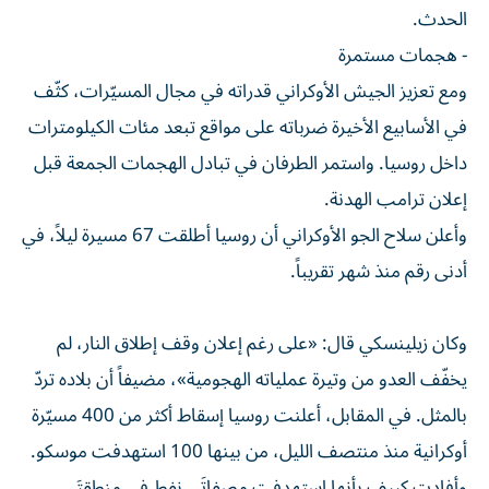
الحدث.
- هجمات مستمرة
ومع تعزيز الجيش الأوكراني قدراته في مجال المسيّرات، كثّف
في الأسابيع الأخيرة ضرباته على مواقع تبعد مئات الكيلومترات
داخل روسيا. واستمر الطرفان في تبادل الهجمات الجمعة قبل
إعلان ترامب الهدنة.
وأعلن سلاح الجو الأوكراني أن روسيا أطلقت 67 مسيرة ليلاً، في
أدنى رقم منذ شهر تقريباً.
وكان زيلينسكي قال: «على رغم إعلان وقف إطلاق النار، لم
يخفّف العدو من وتيرة عملياته الهجومية»، مضيفاً أن بلاده تردّ
بالمثل. في المقابل، أعلنت روسيا إسقاط أكثر من 400 مسيّرة
أوكرانية منذ منتصف الليل، من بينها 100 استهدفت موسكو.
وأفادت كييف بأنها استهدفت مصفاتَي نفط في منطقتَي