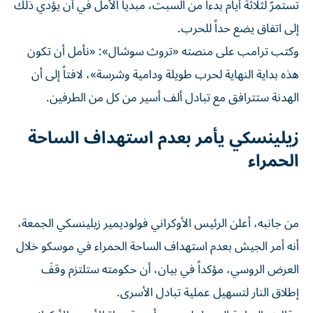
تستمرّ لثلاثة أيام بدءاً من السبت، مبدياً الأمل في أن يؤدي ذلك
إلى اتفاق يضع حداً للحرب.
وكتب ترامب على منصته «تروث سوشال»: «نأمل أن تكون
هذه بداية النهاية لحرب طويلة ودامية وشرسة»، لافتاً إلى أن
الهدنة ستترافق مع تبادل ألف أسير من كل من الطرفين.
زيلينسكي يأمر بعدم استهداف الساحة
الحمراء
من جانبه، أعلن الرئيس الأوكراني فولوديمير زيلينسكي الجمعة،
أنه أمر الجيش بعدم استهداف الساحة الحمراء في موسكو خلال
العرض الروسي، مؤكداً في بيان، أن حكومته ستلتزم وقفَ
إطلاق النار لتسهيل عملية تبادل الأسرى.