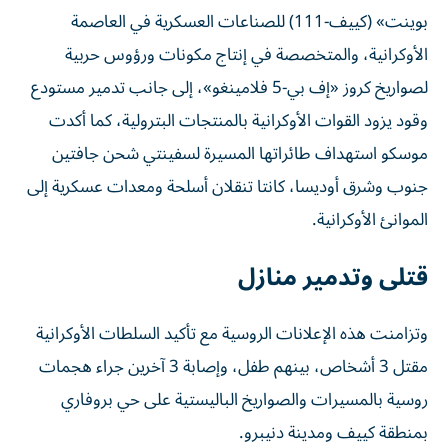
بوينت» (كييف-111) للصناعات العسكرية في العاصمة
الأوكرانية، والمتخصصة في إنتاج مكونات ورؤوس حربية
لصواريخ كروز «إف بي-5 فلامينغو»، إلى جانب تدمير مستودع
وقود يزود القوات الأوكرانية بالمنتجات البترولية، كما أكدت
موسكو استهداف طائراتها المسيرة لسفينتي شحن جافتين
جنوب وشرق أوديسا، كانتا تنقلان أسلحة ومعدات عسكرية إلى
الموانئ الأوكرانية.
قتلى وتدمير منازل
وتزامنت هذه الإعلانات الروسية مع تأكيد السلطات الأوكرانية
مقتل 3 أشخاص، بينهم طفل، وإصابة 3 آخرين جراء هجمات
روسية بالمسيرات والصواريخ الباليستية على حي بروفاري
بمنطقة كييف ومدينة دنيبرو.