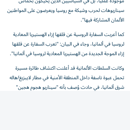
سيناريوهات لحرب وشيكة مع روسيا ويعرضون على المواطنين
الألمان المشاركة فيها".
كما أعربت السفارة الروسية عن قلقها إزاء الهستيريا المعادية
لروسيا في ألمانيا، وجاء في البيان: "تعرب السفارة عن قلقها
إزاء الموجة الجديدة من الهستيريا المعادية لروسيا في ألمانيا".
وكانت السلطات الألمانية قد أعلنت اكتشاف طائرة مسيرة
تحمل عبوة ناسفة داخل المنطقة الأمنية في مطار لايبزيغ/هاله
شرق ألمانيا، في حادث وُصف بأنه "سيناريو هجوم هجين"
وخطر للغاية.
واختتمت السفارة قائلة: "في نهاية المطاف، ساهمت سلسلة
من ’المصادفات السعيدة‘ في تجنب وقوع خسائر بشرية،
والحفاظ على طائرة أوكرانية تحمل أطناناً من الأسلحة الأوروبية