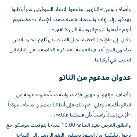
وأضاف بوتين:«النازيون هاجموا الاتحاد السوفيتي غدراً وكانوا
يهدفون إلى إبادة واستعباد شعبه متعدد الإثنيات» مضيفهم
أنهم «أغفلوا الروح الروسية التي لا تقهر».
وقال: إن «الإنجاز العظيم لجيل المنتصرين يُلهم الجنود الذين
ينفّذون اليوم أهداف العملية العسكرية الخاصة»، في إشارة إلى
الحرب في أوكرانيا.
عدوان مدعوم من الناتو
وأضاف: «إنهم يواجهون قوّة عدوانية مسلّحة ومدعومة من
الناتو بأكمله، وعلى رغم ذلك فإن أبطالنا يمضون قدماً»، مؤكداً:
«أؤمن إيماناً راسخاً بأن قضيّتنا عادلة».
وانطلق العرض بعيد الساعة 10,00 صباحاً بتوقيت موسكو، مع
دخول تشكيلة من الجنود يحملون العلم الروسي إلى الساحة