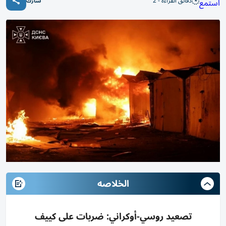
دقائق القراءة - 2
استمع
شارك
الخلاصه
تصعيد روسي-أوكراني: ضربات على كييف