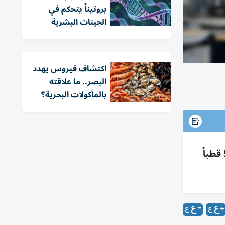
بروتيناً يتحكم في
الجينات البشرية
اكتشاف فيروس يهدد
البصر.. ما علاقته
بالمأكولات البحرية؟
تجربة أميركية تزرع جهازاً دماغياً لاسلكياً لتحفيز القشرة البصرية واستعادة رؤية اصطناعية عبر 34 محفزاً و544 قطباً