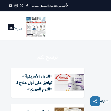
تسجيل الدخول
|
تسجيل حساب
دبي
--°
نرشح لكم
«الدواء الأمريكية»
توافق على أول علاج لـ
«النوم القهري»
شارك