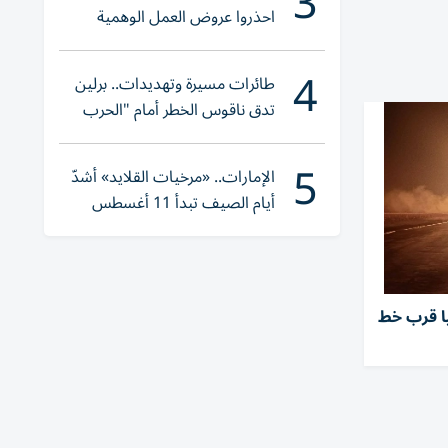
3
احذروا عروض العمل الوهمية
وتحققوا عبر «الباركود»
4
طائرات مسيرة وتهديدات.. برلين
تدق ناقوس الخطر أمام "الحرب
الهجينة"
5
الإمارات.. «مرخيات القلايد» أشدّ
أيام الصيف تبدأ 11 أغسطس
يا قرب خط