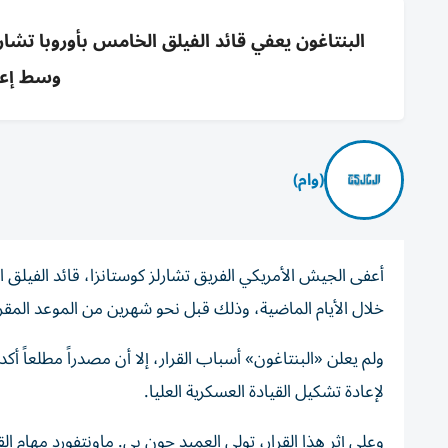
البنتاغون يعفي قائد الفيلق الخامس بأوروبا تشارل
وسط إعاد
(وام)
أعفى الجيش الأمريكي الفريق تشارلز كوستانزا، قائد الفيل
خلال الأيام الماضية، وذلك قبل نحو شهرين من الموعد المقرر
ولم يعلن «البنتاغون» أسباب القرار، إلا أن مصدراً مطلعاً أ
لإعادة تشكيل القيادة العسكرية العليا.
وعلى إثر هذا القرار، تولى العميد جون بي. ماونتفورد مهام ال