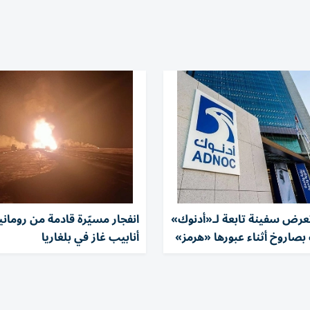
 تعرض سفينة تابعة لـ«أدنوك»
انفجار مسيّرة قادمة من رومان
بصاروخ أثناء عبورها «هرمز»
أنابيب غاز في بلغاريا