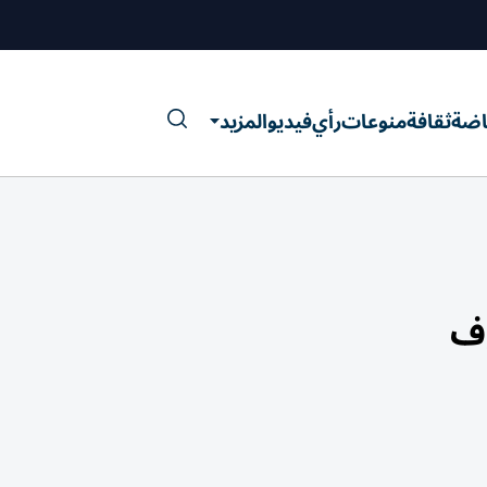
اضة
ثقافة
منوعات
رأي
فيديو
المزيد
وف