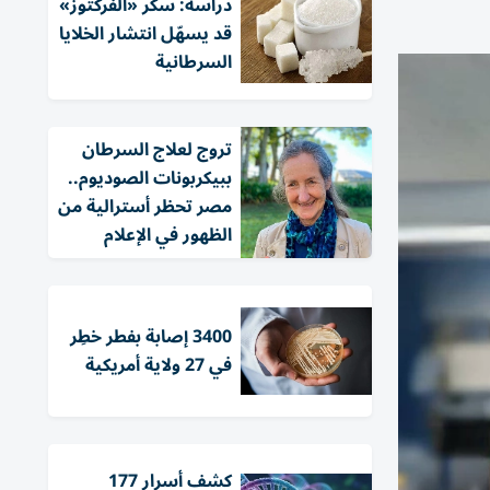
دراسة: سكر «الفركتوز»
قد يسهّل انتشار الخلايا
السرطانية
تروج لعلاج السرطان
ببيكربونات الصوديوم..
مصر تحظر أسترالية من
الظهور في الإعلام
3400 إصابة بفطر خطِر
في 27 ولاية أمريكية
كشف أسرار 177