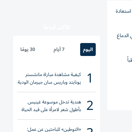
استعادة
الأكثر قراءة
 الدماغ
اليوم
7 أيام
30 يومًا
أمريكية، زرع 34 جهاز تحفيز لاسلكيا مصغرا تضم 544 قطباً
1
كيفية مشاهدة مباراة مانشستر
يونايتد وباريس سان جيرمان الودية
والقنوات الناقلة
2
هندية تدخل موسوعة غينيس
بأطول شعر لامرأة على قيد الحياة
«التوطين» للباحثين عن عمل: