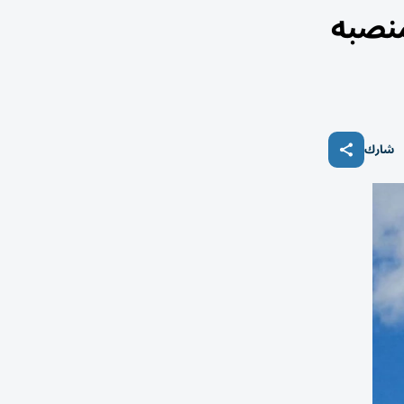
منصبه
شارك