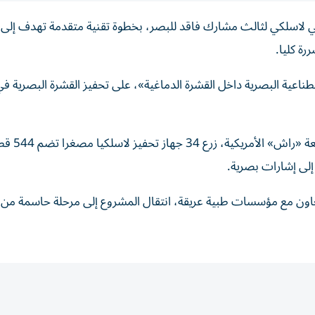
غي لاسلكي لثالث مشارك فاقد للبصر، بخطوة تقنية متقدمة تهدف إلى 
رة كليا.
طناعية البصرية داخل القشرة الدماغية»، على تحفيز القشرة البصرية في
وشهدت العملية الأخيرة، التي أُجريت في المركز الطبي بجامعة «راش» ال
إلى إشارات بصرية.
لتعاون مع مؤسسات طبية عريقة، انتقال المشروع إلى مرحلة حاسمة من