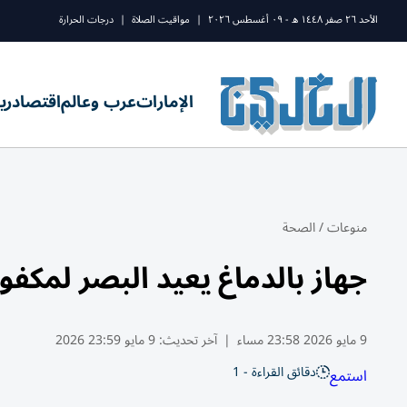
الأحد ٢٦ صفر ١٤٤٨ ه - ٠٩ أغسطس ٢٠٢٦
|
مواقيت الصلاة
|
درجات الحرارة
الإمارات
عرب وعالم
اقتصاد
ري
منوعات
/
الصحة
جهاز بالدماغ يعيد البصر لمكف
9 مايو 2026 23:58 مساء
|
آخر تحديث:
9 مايو 23:59 2026
دقائق القراءة - 1
استمع