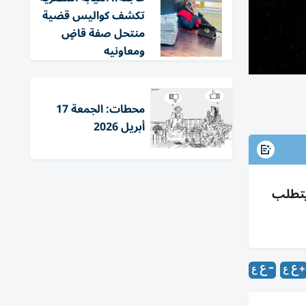
تكشف كواليس قضية
منتحل صفة قاضٍ
ومعاونيه
محطات: الجمعة 17
أبريل 2026
 كويكب 2001 CA21 يختصر رحلة المريخ إلى 153 يوماً؛ أفضل نافذة 2031 ويتطلب