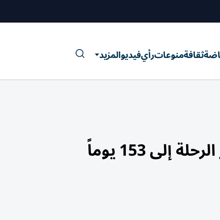
اضة
ثقافة
منوعات
رأي
فيديو
المزيد
لى 153 يوماً