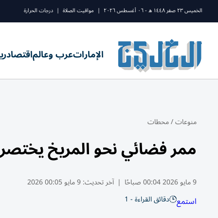
الخميس ٢٣ صفر ١٤٤٨ ه - ٠٦ أغسطس ٢٠٢٦
|
مواقيت الصلاة
|
درجات الحرارة
الإمارات
عرب وعالم
اقتصاد
ري
منوعات
/
محطات
ممر فضائي نحو المريخ يختصر الرحلة إ
9 مايو 2026 00:04 صباحًا
|
آخر تحديث:
9 مايو 00:05 2026
دقائق القراءة - 1
استمع