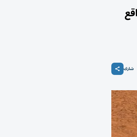
قع
شارك