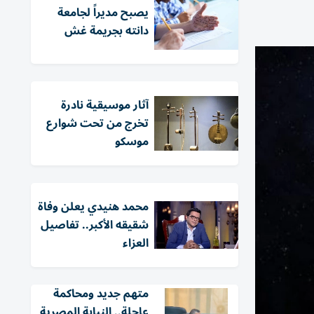
يصبح مديراً لجامعة
دانته بجريمة غش
آثار موسيقية نادرة
تخرج من تحت شوارع
موسكو
محمد هنيدي يعلن وفاة
شقيقه الأكبر.. تفاصيل
العزاء
متهم جديد ومحاكمة
عاجلة.. النيابة المصرية