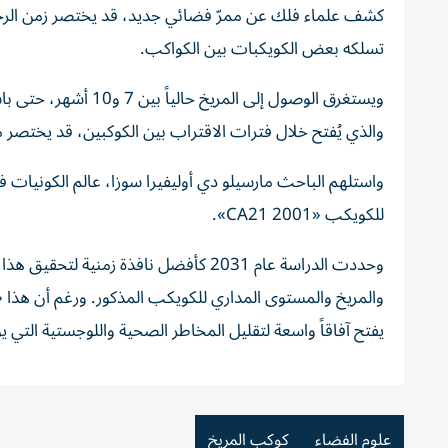
تسلكه بعض الكويكبات بين الكواكب.
ويستغرق الوصول إلى ا
والذي يُفتح خلال فترات الاقتراب بين الكوكبين، قد يختصر مدة المهمة ك
واستلهم الباحث مارسيلو دي أوليفيرا سوزا، عالم الكونيات في
للكويكب «2001 CA21».
وحددت الدراسة عام 2031 كأفضل نافذة زم
والمريخ والمستوى المداري للكويكب المذكور. ورغم أن هذا 
يفتح آفاقاً واسعة لتقليل المخاطر الصحية واللوجستية التي ي
علوم الفضاء
كوكب المريخ