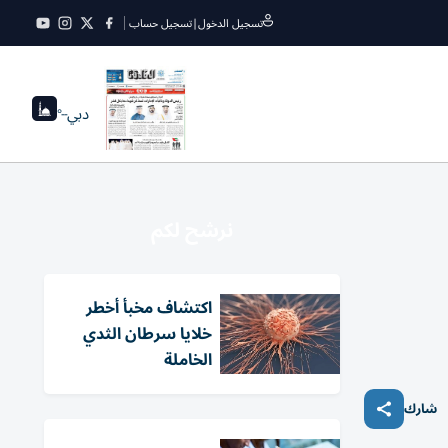
تسجيل الدخول
|
تسجيل حساب
دبي
--°
نرشح لكم
اكتشاف مخبأ أخطر
خلايا سرطان الثدي
الخاملة
شارك