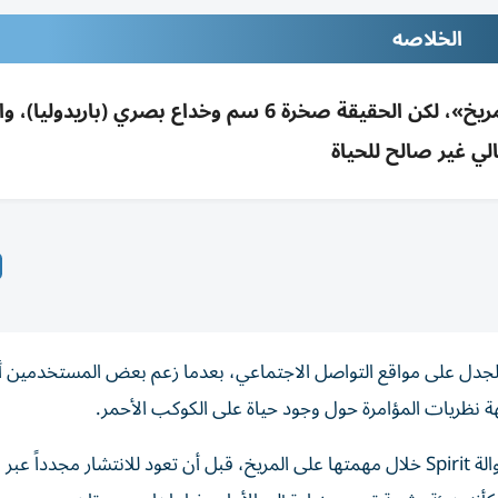
الخلاصه
صورة ناسا (2007) أثارت جدلاً حول «رجل على المريخ»، لكن الحقيقة صخرة 6 سم وخداع بصري (بار
الي غير صالح للحياة
 الجدل على مواقع التواصل الاجتماعي، بعدما زعم بعض المستخدمين أن
 نظريات المؤامرة حول وجود حياة على الكوكب الأحمر.
وتعود الصورة إلى نوفمبر 2007، عندما التقطتها المركبة الجوالة Spirit خلال مهمتها على المريخ، قبل أن تعود للانتشار مج