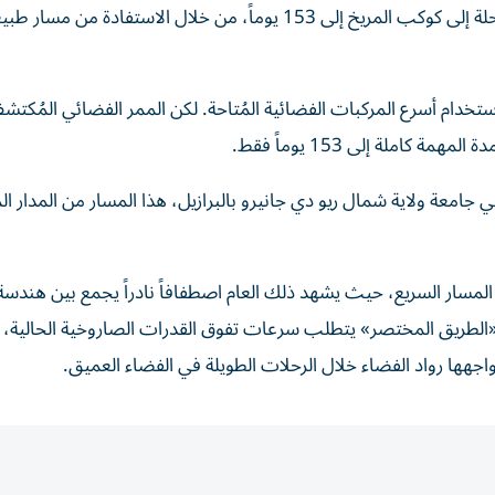
كشف علماء فلك عن ممرّ فضائي جديد، قد يختصر زمن الرحلة إلى كوكب المريخ إلى 153 يوماً، من خلال الاستفادة من مس
لمريخ حالياً بين 7 و10 أشهر، حتى باستخدام أسرع المركبات الفضائية المُتاحة. لكن الممر الفضائي المُ
املة إلى 153 يوماً فقط.
 جامعة ولاية شمال ريو دي جانيرو بالبرازيل، هذا المسار من المدار ال
نية لتحقيق هذا المسار السريع، حيث يشهد ذلك العام اصطفافاً نادراً يجمع بين هند
«الطريق المختصر» يتطلب سرعات تفوق القدرات الصاروخية الحالية، إل
واجهها رواد الفضاء خلال الرحلات الطويلة في الفضاء العميق.