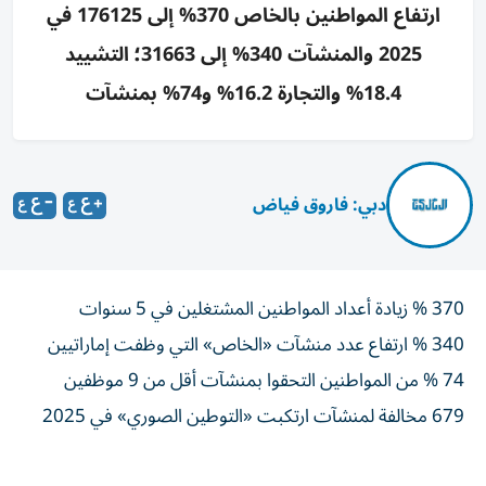
ارتفاع المواطنين بالخاص 370% إلى 176125 في
2025 والمنشآت 340% إلى 31663؛ التشييد
18.4% والتجارة 16.2% و74% بمنشآت
دبي: فاروق فياض
370 % زيادة أعداد المواطنين المشتغلين في 5 سنوات
340 % ارتفاع عدد منشآت «الخاص» التي وظفت إماراتيين
74 % من المواطنين التحقوا بمنشآت أقل من 9 موظفين
679 مخالفة لمنشآت ارتكبت «التوطين الصوري» في 2025