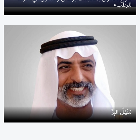
للرطب»
مُنْهَلُ البِرِّ