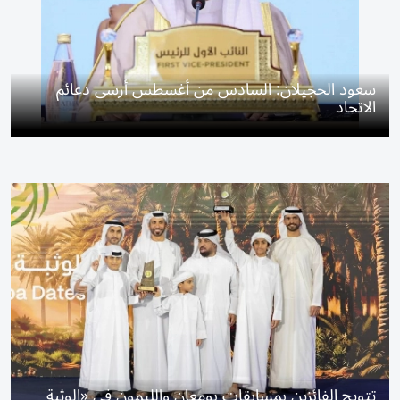
سعود الحجيلان: السادس من أغسطس أرسى دعائم
الاتحاد
تتويج الفائزين بمسابقات بومعان والليمون في «الوثبة