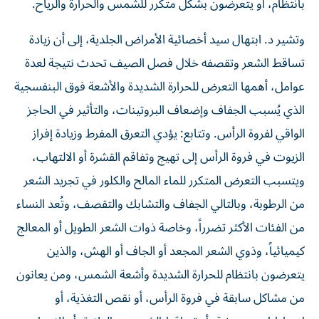
بانتظام، أو يتعرضون بشكل متكرر للشمس والحرارة والرياح.
وتشير د. ابتهال سيد أخصائية الأمراض الجلدية، إلى أن زيادة
تساقط الشعر وتقصفه خلال فصل الصيف تحدث نتيجة لعدة
عوامل، أهمها التعرض للحرارة الشديدة والأشعة فوق البنفسجية
الذي يُسبب الجفاف وإضعاف البروتينات، والتأثير في الحاجز
الواقي لفروة الرأس. وتتابع: يؤدي التعرق المفرط وزيادة إفراز
الزيوت في فروة الرأس إلى تهيج وتفاقم القشرة أو الالتهاب،
ويتسبب التعرض المتكرر للماء المالح والكلور في تجريد الشعر
من الرطوبة، وبالتالي الجفاف والتشابك والتقصف، وتُعد النساء
من الفئات الأكثر تضرراً، وخاصة ذوات الشعر الطويل أو المعالج
كيميائياً، وذوي الشعر المجعد أو الجاف أو الهش، والذين
يتعرضون بانتظام للحرارة الشديدة وأشعة الشمس، ومن يعانون
من مشاكل سابقة في فروة الرأس، أو نقص التغذية، أو