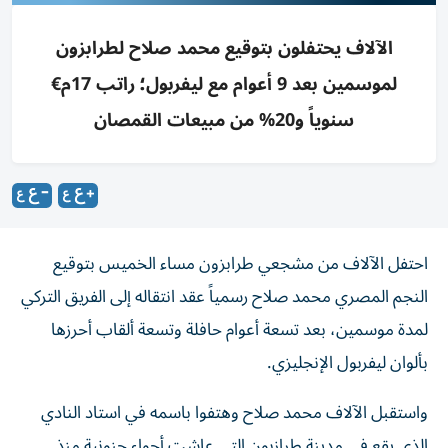
الآلاف يحتفلون بتوقيع محمد صلاح لطرابزون
لموسمين بعد 9 أعوام مع ليفربول؛ راتب 17م€
سنوياً و20% من مبيعات القمصان
احتفل الآلاف من مشجعي طرابزون مساء الخميس بتوقيع
النجم المصري محمد صلاح رسمياً عقد انتقاله إلى الفريق التركي
لمدة موسمين، بعد تسعة أعوام حافلة وتسعة ألقاب أحرزها
بألوان ليفربول الإنجليزي.
واستقبل الآلاف محمد صلاح وهتفوا باسمه في استاد النادي
الذي يقع في مدينة طرازبون التي عاشت أجواء جنونية منذ