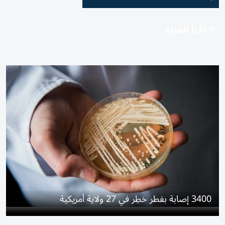
اقرأ المزيد
3400 إصابة بفطر خطِر في 27 ولاية أمريكية