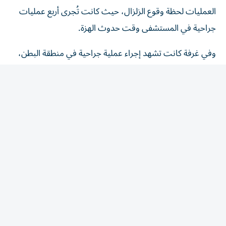
العمليات لحظة وقوع الزلزال، حيث كانت تُجرى أربع عمليات
جراحية في المستشفى وقت حدوث الهزة.
وفي غرفة كانت تشهد إجراء عملية جراحية في منطقة البطن،
ظهرت الأجهزة الطبية وهي تهتز بعنف، بينما تحرك الأطباء
بسرعة لحماية المريض من خلال تغطيته بأجسادهم، في الوقت
الذي عمل فيه أفراد التمريض على فتح الأبواب وتأمين مسارات
الإخلاء.
وأكد المستشفى أن العمليات الجراحية الأربع استمرت وتم
إنجازها جميعاً بنجاح رغم الظروف الصعبة التي صاحبت الزلزال.
انقطاع المياه يوقف العيادات مؤقتاً
وتسبب الزلزال في توقف إمدادات المياه داخل المستشفى، ما