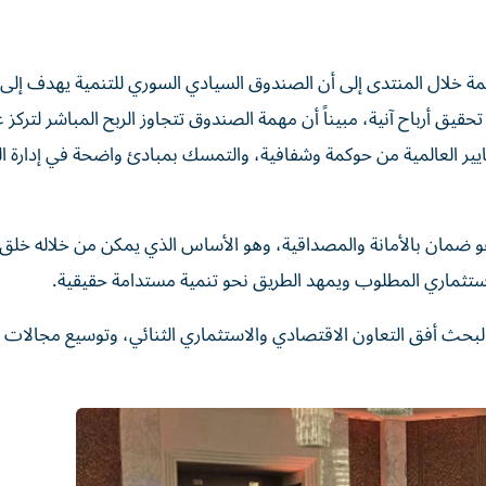
ة خلال المنتدى إلى أن الصندوق السيادي السوري للتنمية يهدف إلى ب
حقيق أرباح آنية، مبيناً أن مهمة الصندوق تتجاوز الربح المباشر لتركز ع
لمعايير العالمية من حوكمة وشفافية، والتمسك بمبادئ واضحة في إدارة 
هو ضمان بالأمانة والمصداقية، وهو الأساس الذي يمكن من خلاله خل
لاستثماري المطلوب ويمهد الطريق نحو تنمية مستدامة حقيقية.
لبحث أفق التعاون الاقتصادي والاستثماري الثنائي، وتوسيع مجالات ا