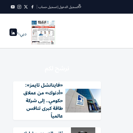
تسجيل الدخول
|
تسجيل حساب
دبي
--°
نرشح لكم
«فاينانشل تايمز»:
«أدنوك» من عملاق
حكومي.. إلى شركة
طاقة كبرى تنافس
عالمياً