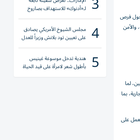
3
الإمارات.. تعرض سفينة تابعة
لـ«أدنوك» للاستهداف بصاروخ
أثناء عبورها «هرمز»
 حول فرص
4
، والأمن
مجلس الشيوخ الأمريكي يصادق
على تعيين تود بلانش وزيراً للعدل
5
هندية تدخل موسوعة غينيس
بأطول شعر لامرأة على قيد الحياة
ين، لما
رية، بما
العمل على