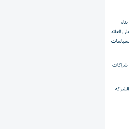
ناء
لى العائد
السياسات
ق شراكات
لشراكة