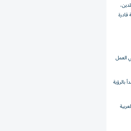
لدين،
 قادرة
ي العمل
أ بالرؤية
عربية