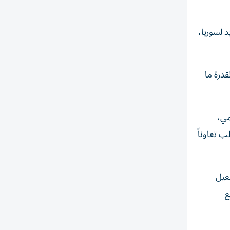
د لسوريا،
قدرة ما
مي،
ب تعاوناً
فعيل
ع