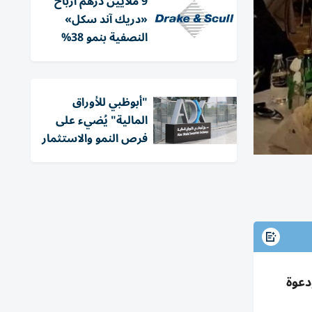
9 ملايين درهم أرباح
«دريك آند سكل»
النصفية بنمو 38%
"أبوظبي للأوراق
المالية" يُضيء على
فرص النمو والاستثمار
دعوة