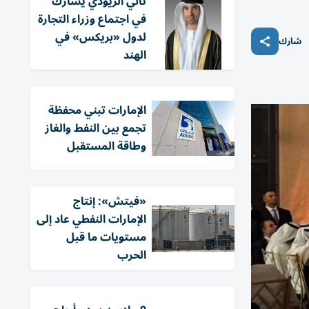
ثاني الزيودي يشارك
في اجتماع وزراء التجارة
لدول «بريكس» في
شارك
الهند
الإمارات تبني محفظة
تجمع بين النفط والغاز
وطاقة المستقبل
«فيتش»: إنتاج
الإمارات النفطي عاد إلى
مستويات ما قبل
الحرب