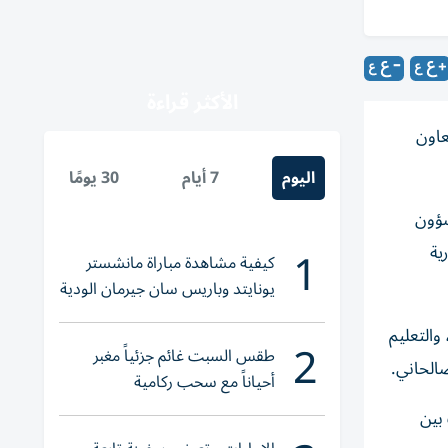
الأكثر قراءة
عاون
اليوم
7 أيام
30 يومًا
شؤون
1
ية
كيفية مشاهدة مباراة مانشستر
يونايتد وباريس سان جيرمان الودية
والقنوات الناقلة
والتعليم
2
طقس السبت غائم جزئياً مغبر
الحاني.
أحياناً مع سحب ركامية
بين