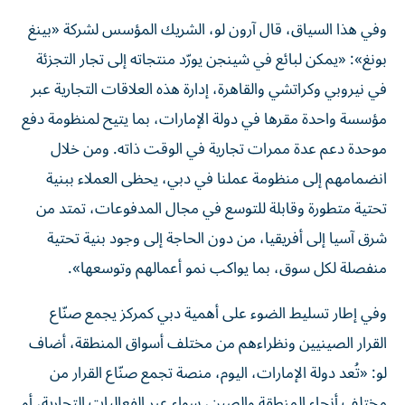
وفي هذا السياق، قال آرون لو، الشريك المؤسس لشركة «بينغ
بونغ»: «يمكن لبائع في شينجن يورّد منتجاته إلى تجار التجزئة
في نيروبي وكراتشي والقاهرة، إدارة هذه العلاقات التجارية عبر
مؤسسة واحدة مقرها في دولة الإمارات، بما يتيح لمنظومة دفع
موحدة دعم عدة ممرات تجارية في الوقت ذاته. ومن خلال
انضمامهم إلى منظومة عملنا في دبي، يحظى العملاء ببنية
تحتية متطورة وقابلة للتوسع في مجال المدفوعات، تمتد من
شرق آسيا إلى أفريقيا، من دون الحاجة إلى وجود بنية تحتية
منفصلة لكل سوق، بما يواكب نمو أعمالهم وتوسعها».
وفي إطار تسليط الضوء على أهمية دبي كمركز يجمع صنّاع
القرار الصينيين ونظراءهم من مختلف أسواق المنطقة، أضاف
لو: «تُعد دولة الإمارات، اليوم، منصة تجمع صنّاع القرار من
مختلف أنحاء المنطقة والصين، سواء عبر الفعاليات التجارية، أو