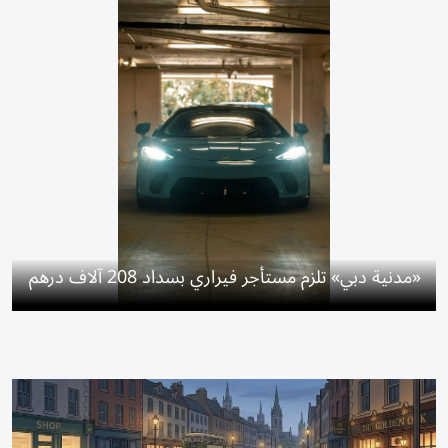
«مدنية دبي» تلزم مستأجر فيراري بسداد 208 آلاف درهم