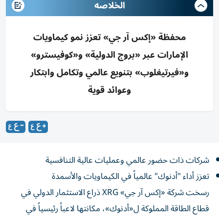
الخلاصه
محفظة «إكس آر جي» تعزز نمو كيماويات
الإمارات عبر «بروج الدولية» و«كوفيسترو»
و«فيرتيغلوب» بتنويع عالمي وتكامل وابتكار
وعوائد قوية
شركات ذات حضور عالمي وعمليات عالية التنافسية
تعزز أداء "أدنوك" عالمياً في الكيماويات والأسمدة
رسخت شركة «إكس آر جي» XRG ذراع الاستثمار الدولي في
قطاع الطاقة المملوكة ل«أدنوك»، مكانتها لاعباً رئيسياً في