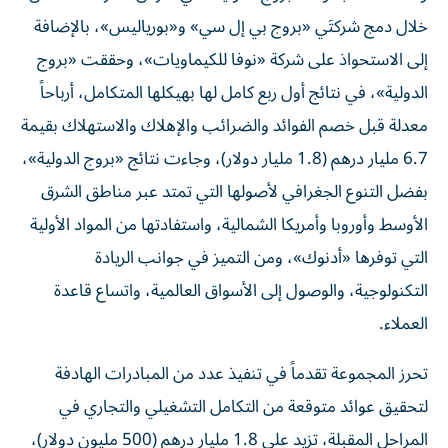
خلال دمج شركتَي «بروج بي إل سي» و«بورياليس»، بالإضافة
إلى الاستحواذ على شركة «نوفا للكيماويات»، وحققت «بروج
الدولية»، في نتائج أول ربع كامل لها بهيكلها المتكامل، أرباحاً
معدلة قبل خصم الفوائد والضرائب والإهلاك والاستهلاك بقيمة
6.7 مليار درهم (1.8 مليار دولار)، وجاءت نتائج «بروج الدولية»،
بفضل التنوع الجغرافي لأصولها التي تمتد عبر مناطق الشرق
الأوسط وأوروبا وأمريكا الشمالية، واستفادتها من المواد الأولية
التي توفرها «أدنوك»، ومن التميز في جوانب الريادة
التكنولوجية، والوصول إلى الأسواق العالمية، واتساع قاعدة
العملاء.
تحرز المجموعة تقدماً في تنفيذ عدد من المبادرات الهادفة
لتحقيق عوائد متوقعة من التكامل التشغيلي والتجاري في
المراحل المقبلة، تزيد على 1.8 مليار درهم (500 مليون دولار)،