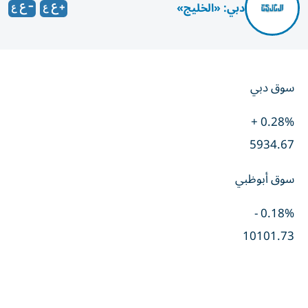
دبي: «الخليج»
سوق دبي
0.28% +
5934.67
سوق أبوظبي
0.18% -
10101.73