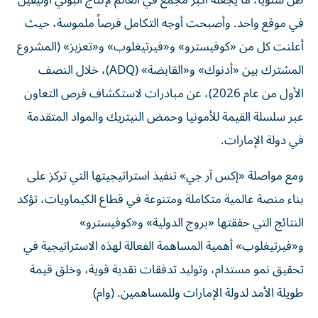
طن سنوياً، ما يجعله أكبر مجمع في العالم لإنتاج البولي أوليفين
في موقع واحد. وأصبحت أوجه التكامل فرصاً ملموسة، حيث
أعلنت كل من «كوفيسترو» و«فيرتيغلوب» و«تعزيز» (المشروع
المشترك بين «أدنوك» و«القابضة» (ADQ)، خلال النصف
الأول من عام 2026)، عن مبادرات لاستكشاف فرص التعاون
عبر سلسلة القيمة للأمونيا وحمض النيتريك والمواد المتقدمة
في دولة الإمارات.
ومع مواصلة «إكس آر جي» تنفيذ استراتيجيتها التي تركز على
بناء منصة عالمية متكاملة ومتنوعة في قطاع الكيماويات، تؤكد
النتائج التي حققتها «بروج الدولية» و«كوفيسترو»
و«فيرتيغلوب» أهمية المساهمة الفعالة لهذه الاستراتيجية في
تحقيق نمو مستدام، وتوليد تدفقات نقدية قوية، وخلق قيمة
طويلة الأمد لدولة الإمارات وللمساهمين. (وام)