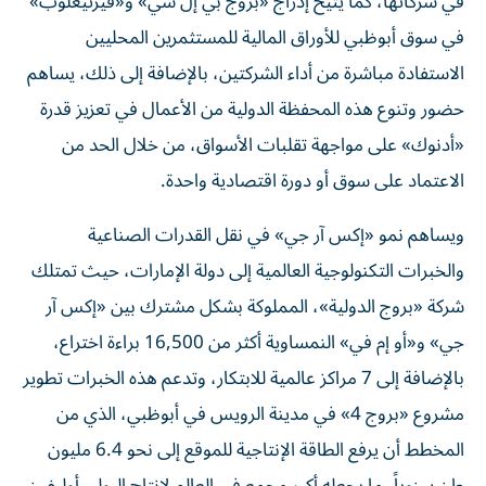
في شركاتها، كما يتيح إدراج «بروج بي إل سي» و«فيرتيغلوب»
في سوق أبوظبي للأوراق المالية للمستثمرين المحليين
الاستفادة مباشرة من أداء الشركتين، بالإضافة إلى ذلك، يساهم
حضور وتنوع هذه المحفظة الدولية من الأعمال في تعزيز قدرة
«أدنوك» على مواجهة تقلبات الأسواق، من خلال الحد من
الاعتماد على سوق أو دورة اقتصادية واحدة.
ويساهم نمو «إكس آر جي» في نقل القدرات الصناعية
والخبرات التكنولوجية العالمية إلى دولة الإمارات، حيث تمتلك
شركة «بروج الدولية»، المملوكة بشكل مشترك بين «إكس آر
جي» و«أو إم في» النمساوية أكثر من 16,500 براءة اختراع،
بالإضافة إلى 7 مراكز عالمية للابتكار، وتدعم هذه الخبرات تطوير
مشروع «بروج 4» في مدينة الرويس في أبوظبي، الذي من
المخطط أن يرفع الطاقة الإنتاجية للموقع إلى نحو 6.4 مليون