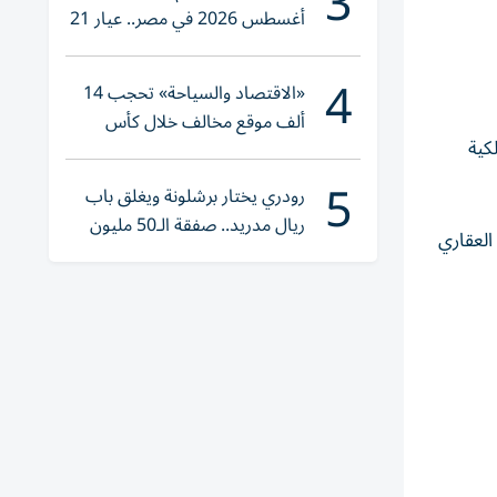
3
أغسطس 2026 في مصر.. عيار 21
يقترب من هذا الرقم
4
«الاقتصاد والسياحة» تحجب 14
ألف موقع مخالف خلال كأس
كية
العالم 2026
5
رودري يختار برشلونة ويغلق باب
ريال مدريد.. صفقة الـ50 مليون
العقاري
يورو تقترب