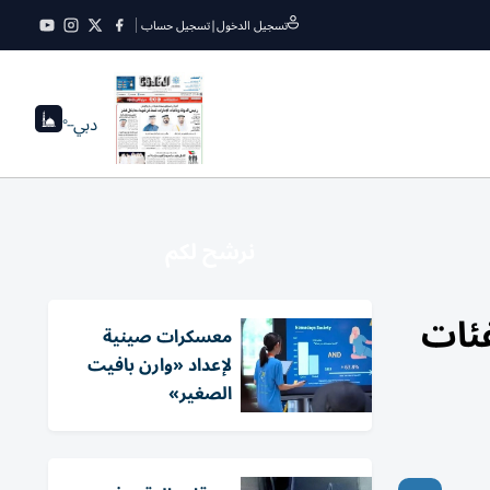
تسجيل الدخول
|
تسجيل حساب
دبي
--°
نرشح لكم
202.. ما هي الفئات
معسكرات صينية
لإعداد «وارن بافيت
الصغير»